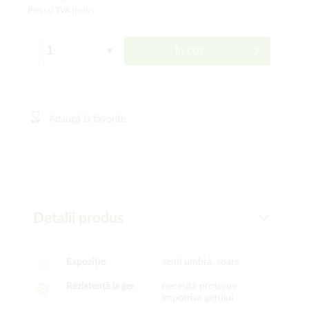
Preț cu TVA inclus
În coș
Adaugă la favorite
Detalii produs
Expoziție
semi umbră, soare
Rezistență la ger
necesită protejare
împotriva gerului