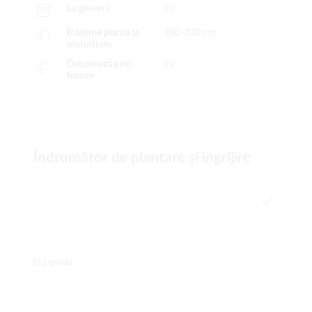
La ghiveci
da
Înălțime plantă la
100-200 cm
maturitate
Decorează prin
da
frunze
Îndrumător de plantare şi îngrijire
Nu exista