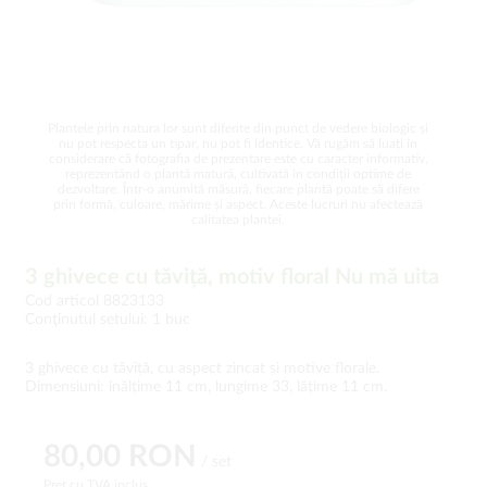
Plantele prin natura lor sunt diferite din punct de vedere biologic și
nu pot respecta un tipar, nu pot fi identice. Vă rugăm să luați în
considerare că fotografia de prezentare este cu caracter informativ,
reprezentând o plantă matură, cultivată în condiții optime de
dezvoltare. Într-o anumită măsură, fiecare plantă poate să difere
prin formă, culoare, mărime și aspect. Aceste lucruri nu afectează
calitatea plantei.
3 ghivece cu tăviță, motiv floral Nu mă uita
Cod articol 8823133
Conţinutul setului: 1 buc
3 ghivece cu tăviță, cu aspect zincat și motive florale.
Dimensiuni: înălțime 11 cm, lungime 33, lățime 11 cm.
80,00 RON
/ set
Preț cu TVA inclus