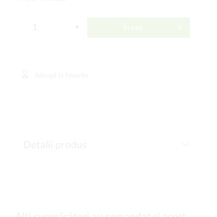
În coș
Adaugă la favorite
Detalii produs
Alți cumpărători au comandat și acest