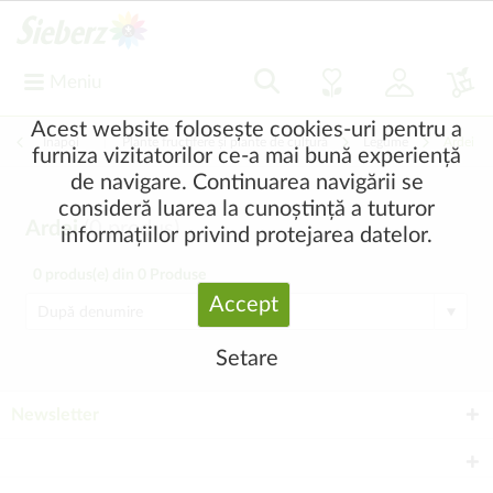
Meniu
Acest website folosește cookies-uri pentru a
Înapoi
|
Plante fructifere și plante de cultură
Legume
Ardei
furniza vizitatorilor ce-a mai bună experiență
de navigare. Continuarea navigării se
consideră luarea la cunoștință a tuturor
Ardei
(
0
produs)
informațiilor privind protejarea datelor.
0
produs(e) din
0
Produse
Accept
Setare
Newsletter