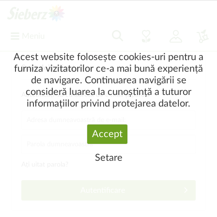
Meniu
Acest website folosește cookies-uri pentru a
Sunt deja client
furniza vizitatorilor ce-a mai bună experiență
de navigare. Continuarea navigării se
consideră luarea la cunoștință a tuturor
Autetificați-vă cu adresa de e-mail și parolă
informațiilor privind protejarea datelor.
Accept
Setare
Ați uitat parola?
Autentificare