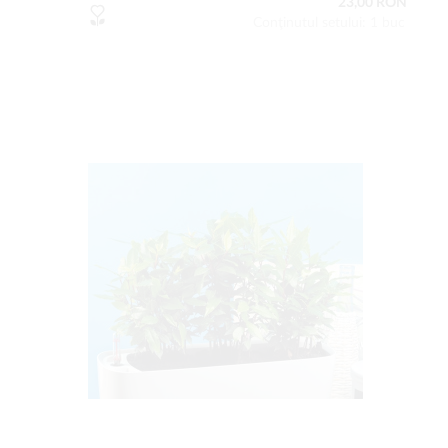
23,00 RON
Conţinutul setului: 1 buc