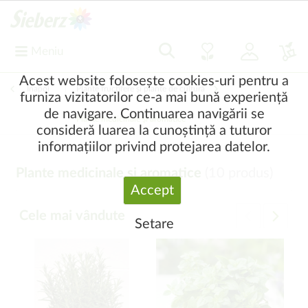
Meniu
Acest website folosește cookies-uri pentru a
Înapoi
|
Plante fructifere și plante de cultură
furniza vizitatorilor ce-a mai bună experiență
de navigare. Continuarea navigării se
Plante medicinale şi aromatice
consideră luarea la cunoștință a tuturor
informațiilor privind protejarea datelor.
Plante medicinale şi aromatice
(
10
produs)
Accept
Cele mai vândute
Setare