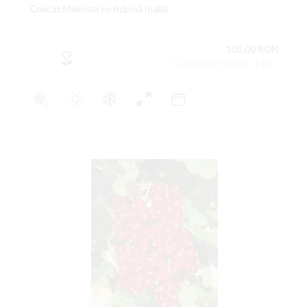
Coacăz Makosta cu tulpină înaltă
105,00 RON
Conţinutul setului: 1 buc