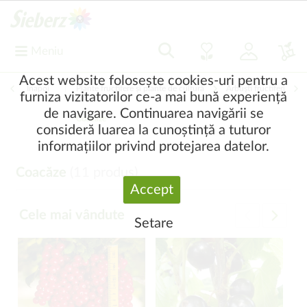
Meniu
Acest website folosește cookies-uri pentru a
Înapoi
|
Plante fructifere și plante de cultură
Arbuşti fructiferi
furniza vizitatorilor ce-a mai bună experiență
de navigare. Continuarea navigării se
Coacăze
consideră luarea la cunoștință a tuturor
informațiilor privind protejarea datelor.
Coacăze
(
11
produs)
Accept
Cele mai vândute
Setare