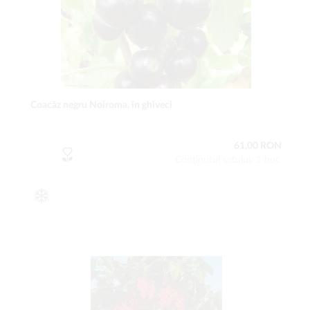
Coacăz negru Noiroma, în ghiveci
61,00 RON
Conţinutul setului: 1 buc