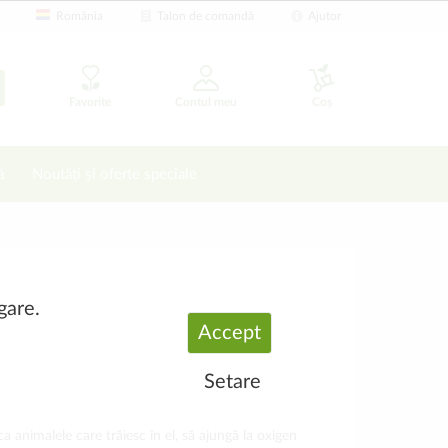
România
Talon de comandă
Ajutor
Favorite
Contul meu
Coș
ă
Noutăți și oferte speciale
gare.
Accept
Setare
a animalele care trăiesc în el, să ajungă la oxigen