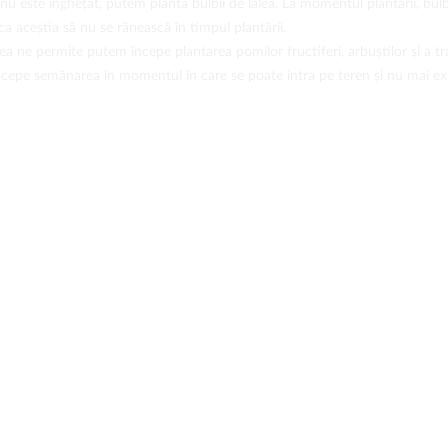
nu este înghețat, putem planta bulbii de lalea. La momentul plantării, bulbi
ca aceștia să nu se rănească în timpul plantării.
 ne permite putem începe plantarea pomilor fructiferi, arbuștilor și a tra
cepe semănarea în momentul în care se poate intra pe teren și nu mai exi