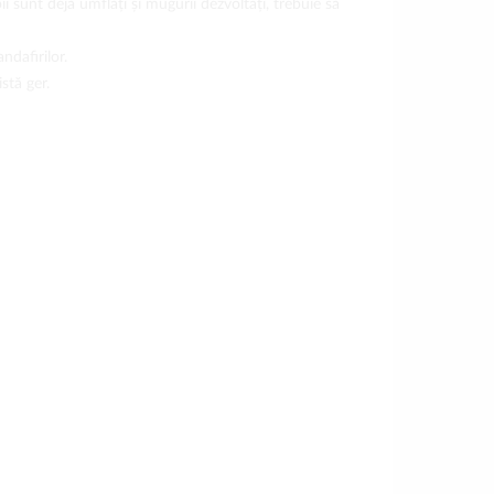
i sunt deja umflați și mugurii dezvoltați, trebuie să
ndafirilor.
stă ger.