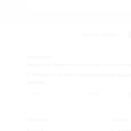
Garanție Sieberz:
Newsletter
Abonați-vă la Newsletter-ul nostru pentru a fi la curent cu
Înțeleg și sunt de acord cu
termenii și condițiile de cu
personale
.
Informații
Contact