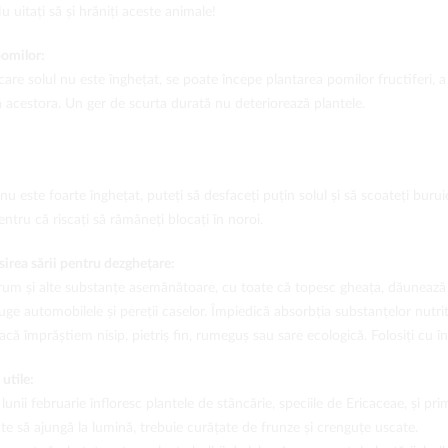
Nu uitați să și hrăniți aceste animale!
pomilor:
 care solul nu este înghețat, se poate începe plantarea pomilor fructiferi, 
 acestora. Un ger de scurta durată nu deteriorează plantele.
nu este foarte înghețat, puteți să desfaceți puțin solul și să scoateți buruie
entru că riscați să rămâneți blocați în noroi.
osirea sării pentru dezghețare:
um și alte substanțe asemănătoare, cu toate că topesc gheața, dăunează pl
uge automobilele și pereții caselor. Împiedică absorbția substanțelor nutriti
acă împrăștiem nisip, pietriș fin, rumeguș sau sare ecologică. Folosiți cu î
 utile:
l lunii februarie înfloresc plantele de stâncărie, speciile de Ericaceae, și pr
te să ajungă la lumină, trebuie curățate de frunze și crenguțe uscate.