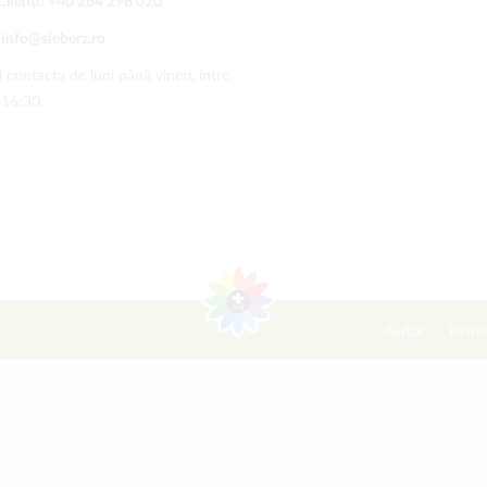
Clienți:
+40 264 296 020
*
:
info@sieberz.ro
 contacta de luni până vineri, între
-16:30.
Ajutor
Terme