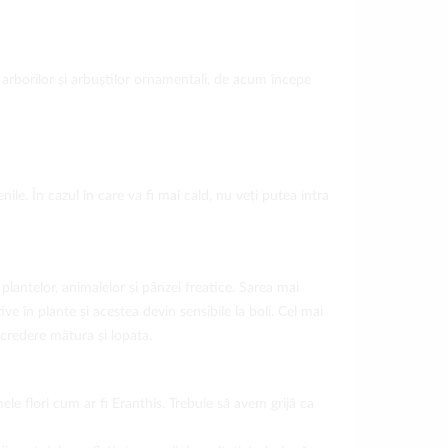
a arborilor și arbuștilor ornamentali, de acum începe
nile. În cazul în care va fi mai cald, nu veți putea intra
antelor, animalelor și pânzei freatice. Sarea mai
ve în plante și acestea devin sensibile la boli. Cel mai
ncredere mătura și lopata.
imele flori cum ar fi Eranthis. Trebuie să avem grijă ca