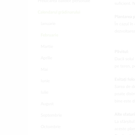
Prelucarea datelor personale
suficient. 
Calendarul grădinarului
Plantarea 
Ianuarie
În cazul în
dezvoltarea
Februarie
Martie
Plivitul:
Aprilie
Dacă solul 
pe teren, p
Mai
Evitați fol
Iunie
Sarea de dr
Iulie
poate distr
bine este d
August
Alte sfaturi
Septembrie
La sfârșitu
Octombrie
aceste plan