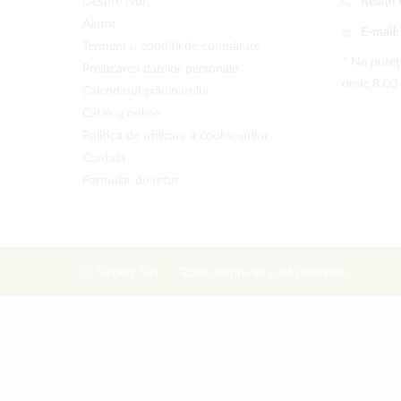
Despre Noi
Relații 
Ajutor
E-mail
Termeni și condiții de cumpărare
* Ne puteți
Prelucarea datelor personale
orele 8:00
Calendarul grădinarului
Catalog online
Politica de utilizare a cookie-urilor
Contact
Formular de retur
© Sieberz SRL
Toate drepturile sunt rezervate