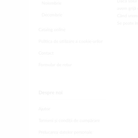
Dacă solul 
Noiembrie
avem grijă 
Decembrie
Când vremea
Se poate în
Catalog online
Politica de utilizare a cookie-urilor
Contact
Formular de retur
Despre noi
Ajutor
Termeni și condiții de cumpărare
Prelucarea datelor personale