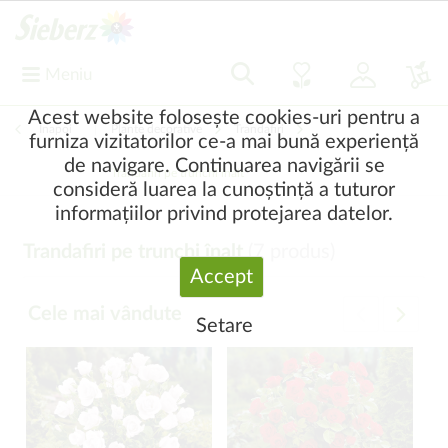
Meniu
Acest website folosește cookies-uri pentru a
Înapoi
|
Plante decorative
Trandafiri
furniza vizitatorilor ce-a mai bună experiență
de navigare. Continuarea navigării se
Trandafiri pe trunchi înalt
consideră luarea la cunoștință a tuturor
informațiilor privind protejarea datelor.
Trandafiri pe trunchi înalt
(
7
produs)
Accept
Cele mai vândute
Setare