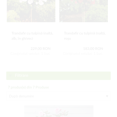
Trandafir cu tulpină înaltă,
Trandafir cu tulpină înaltă,
alb, în ghiveci
roşu
229,00 RON
183,00 RON
Conţinutul setului: 1 buc
Conţinutul setului: 1 buc
Filtrare
7
produs(e) din
7
Produse