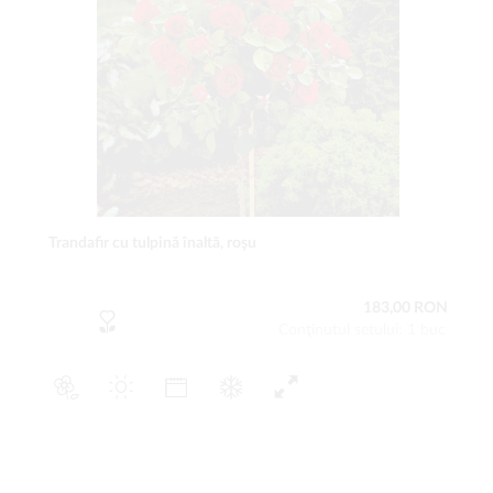
Trandafir cu tulpină înaltă, roşu
183,00 RON
Conţinutul setului: 1 buc