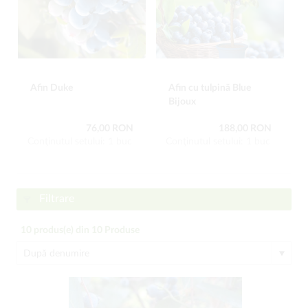
Afin Duke
Afin cu tulpină Blue
Bijoux
76,00 RON
188,00 RON
Conţinutul setului: 1 buc
Conţinutul setului: 1 buc
Filtrare
10
produs(e) din
10
Produse