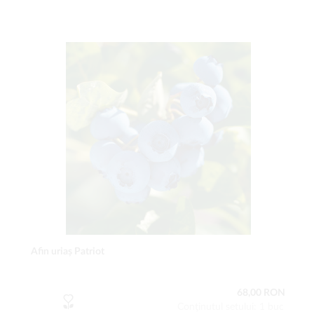
Afin uriaș Patriot
68,00 RON
Conţinutul setului: 1 buc