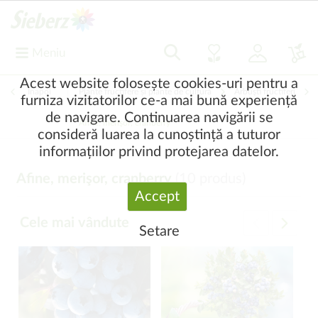
Meniu
Acest website folosește cookies-uri pentru a
Înapoi
|
Plante fructifere și plante de cultură
Arbuşti fructiferi
furniza vizitatorilor ce-a mai bună experiență
de navigare. Continuarea navigării se
Afine, merişor, cranberry
consideră luarea la cunoștință a tuturor
informațiilor privind protejarea datelor.
Afine, merişor, cranberry
(
10
produs)
Accept
Cele mai vândute
Setare