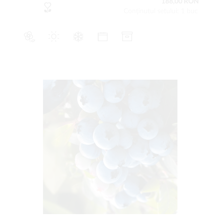
188,00 RON
Conţinutul setului: 1 buc