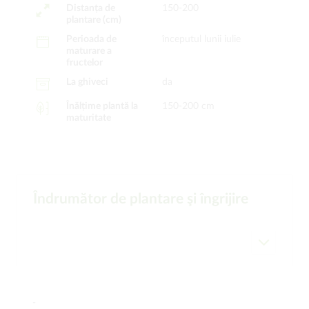
Distanța de
150-200
plantare (cm)
Perioada de
începutul lunii iulie
maturare a
fructelor
La ghiveci
da
Înălțime plantă la
150-200 cm
maturitate
Îndrumător de plantare şi îngrijire
-