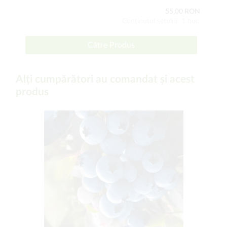
55,00 RON
Conţinutul setului: 1 buc
Către Produs
Alți cumpărători au comandat și acest
produs