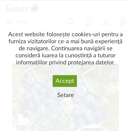
Meniu
Acest website folosește cookies-uri pentru a
Înapoi
|
Plante fructifere și plante de cultură
Arbuşti fructiferi
furniza vizitatorilor ce-a mai bună experiență
de navigare. Continuarea navigării se
Afine, merişor, cranberry
consideră luarea la cunoștință a tuturor
informațiilor privind protejarea datelor.
Accept
Setare