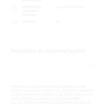
plantare (cm)
Perioada de
începutul lunii iunie
maturare a
fructelor
La ghiveci
da
Îndrumător de plantare şi îngrijire
Pământul în care se va planta se amestecă cu turbă
umedă. La plantarea în ghiveci sau jardinieră se folosește
amestec de turbă cu gunoi de grajd. Stolonii care sunt în
cuburi nutritive se îmbibă în apă. Recomandăm 6
buc./ml. Expoziţie însorită. În cazul plantării de toamnă