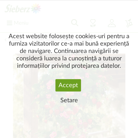
Meniu
Acest website folosește cookies-uri pentru a
Înapoi
|
Plante fructifere și plante de cultură
Căpşuni
furniza vizitatorilor ce-a mai bună experiență
de navigare. Continuarea navigării se
consideră luarea la cunoștință a tuturor
informațiilor privind protejarea datelor.
Accept
Setare