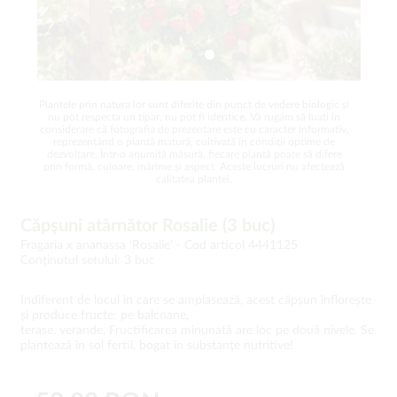
Plantele prin natura lor sunt diferite din punct de vedere biologic și
nu pot respecta un tipar, nu pot fi identice. Vă rugăm să luați în
considerare că fotografia de prezentare este cu caracter informativ,
reprezentând o plantă matură, cultivată în condiții optime de
dezvoltare. Într-o anumită măsură, fiecare plantă poate să difere
prin formă, culoare, mărime și aspect. Aceste lucruri nu afectează
calitatea plantei.
Căpşuni atârnător Rosalie (3 buc)
Fragaria x ananassa 'Rosalie' -
Cod articol 4441125
Conţinutul setului: 3 buc
Indiferent de locul în care se amplasează, acest căpșun înflorește
și produce fructe: pe balcoane,
terase, verande. Fructificarea minunată are loc pe două nivele. Se
plantează în sol fertil, bogat în substanțe nutritive!