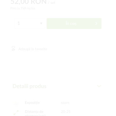
52,00 RON
/ set
Preț cu TVA inclus
În coș
Adaugă la favorite
Detalii produs
Expoziție
soare
Distanța de
20-25