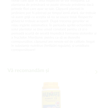
florile care apar în anul respectiv se vor îndepărta. La
plantarea de primăvară se poate stimula prinderea dacă
primele flori care apar se taie. Căpșunii plantați în
jardiniere pot fii păstrați pe timpul iernii afară, dar trebuie
să avem grijă ca aceștia să nu se usuce total. Respectiv
ghiveciul trebuie acoperit. După trecerea gerurilor se
reiau irigările sistematice. În perioada aprilie-octombrie
solul plantelor se ține umed constant pentru că și o
perioadă scurtă de secetă împiedică formarea stolonilor și
a fructelor. Mențiune: pentru ca să se dezvolte
corespunzător, căpșunul are nevoie sol de calitate, bogat
în substanțe nutritive (fertlizări regulate), și umiditate
corespunătoare!
Vă recomandăm și