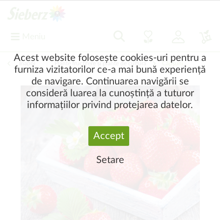
Meniu
Acest website folosește cookies-uri pentru a
Înapoi
|
Plante fructifere și plante de cultură
Căpşuni
furniza vizitatorilor ce-a mai bună experiență
de navigare. Continuarea navigării se
consideră luarea la cunoștință a tuturor
informațiilor privind protejarea datelor.
Accept
Setare