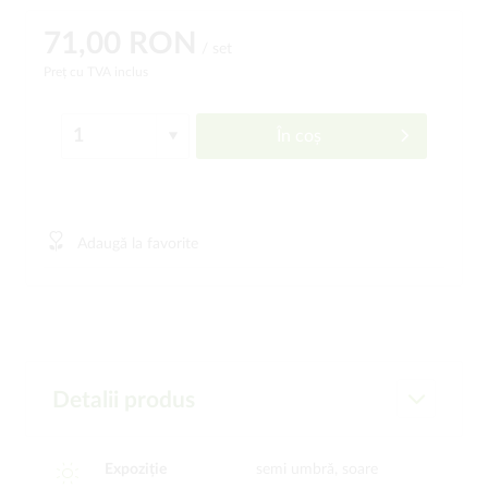
71,00 RON
/ set
Preț cu TVA inclus
În coș
Adaugă la favorite
Detalii produs
Expoziție
semi umbră, soare