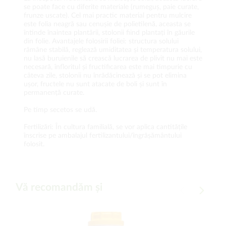
se poate face cu diferite materiale (rumeguș, paie curate,
frunze uscate). Cel mai practic material pentru mulcire
este folia neagră sau cenușie de polietilenă, aceasta se
întinde înaintea plantării, stolonii fiind plantați în găurile
din folie. Avantajele folosirii foliei: structura solului
rămâne stabilă, reglează umiditatea și temperatura solului,
nu lasă buruienile să crească lucrarea de plivit nu mai este
necesară, înfloritul și fructificarea este mai timpurie cu
câteva zile, stolonii nu înrădăcinează și se pot elimina
ușor, fructele nu sunt atacate de boli și sunt în
permanență curate.
Pe timp secetos se udă.
Fertilizări: În cultura familială, se vor aplica cantitățile
înscrise pe ambalajul fertilizantului/îngrășământului
folosit.
Vă recomandăm și