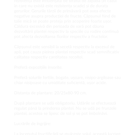
rezistență este influențată de stratul de zăpadă (în cazul
în care nu există este rezistența scade) și de durata
gerurilor. Gerurile târzii de primăvară pot avea efecte
negative asupra producției de fructe. Căpșunul fiind de
talie mică se poate proteja prin acoperire foarte ușor.
Căldura excesivă din perioada de vară pot dăuna
dezvoltării plantei respectiv la speciile cu rodire continuă
pot afecta dezvoltarea florilor respectiv a fructelor.
Căpșunul este sensibil la secetă respectiv la excesul de
apă, pot cauza pieirea plantei respectiv scad semnificativ
calitatea respectiv cantitatea recoltei.
Preferă expozițiile însorite.
Preferă solurile fertile, bogate, ușoare, nisipo-argiloase sau
chiar nisipoase cu umiditate suficientă, ușor acide.
Distanța de plantare: 20/25x80-90 cm.
După plantare se udă obligatoriu. Udările se efectuează
regulat până la prinderea plantei. Nu se udă pe frunzele
plantei, acestea se lipesc de sol și se pot îmbolnăvi.
Lucrările de îngrijire:
La începutul fructificării se mulcește solul, această lucrare