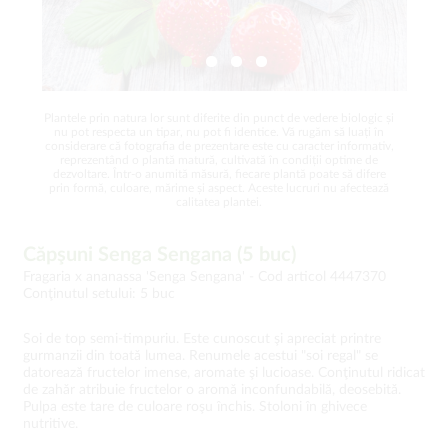
Plantele prin natura lor sunt diferite din punct de vedere biologic și
nu pot respecta un tipar, nu pot fi identice. Vă rugăm să luați în
considerare că fotografia de prezentare este cu caracter informativ,
reprezentând o plantă matură, cultivată în condiții optime de
dezvoltare. Într-o anumită măsură, fiecare plantă poate să difere
prin formă, culoare, mărime și aspect. Aceste lucruri nu afectează
calitatea plantei.
Căpşuni Senga Sengana (5 buc)
Fragaria x ananassa 'Senga Sengana' -
Cod articol 4447370
Conţinutul setului: 5 buc
Soi de top semi-timpuriu. Este cunoscut şi apreciat printre
gurmanzii din toată lumea. Renumele acestui "soi regal" se
datorează fructelor imense, aromate şi lucioase. Conţinutul ridicat
de zahăr atribuie fructelor o aromă inconfundabilă, deosebită.
Pulpa este tare de culoare roşu închis. Stoloni în ghivece
nutritive.