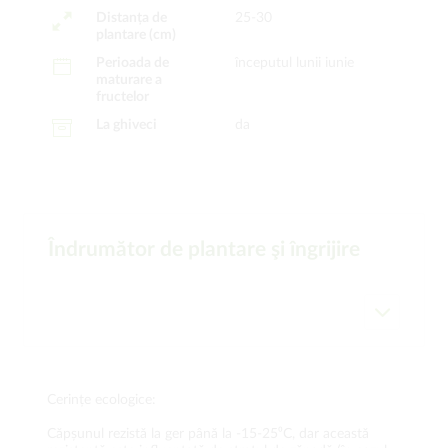
Distanța de
25-30
plantare (cm)
Perioada de
începutul lunii iunie
maturare a
fructelor
La ghiveci
da
Îndrumător de plantare şi îngrijire
Cerințe ecologice:
Căpșunul rezistă la ger până la -15-25⁰C, dar această