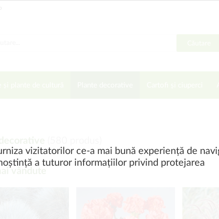
o
Căutare
e și plante de cultură
Plante decorative
Cartofi și ciuperci
 decorative
(
580
produs)
rniza vizitatorilor ce-a mai bună experiență de navi
oștință a tuturor informațiilor privind protejarea
ai vândute