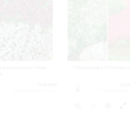
o la ghiveci mare și 3 Snow
3 Cimbrișor alb și 3 Cimbrișor r
ss
75,00 RON
132,
Conţinutul setului: 4 buc
Conţinutul setului