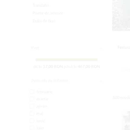
Trandafiri
Plante de interior
Bulbi de flori
Festuca
Preț
de la
17,00 RON
până la
467,00 RON
Conţi
Perioada de înflorire
februarie
580
produ
martie
aprilie
mai
iunie
iulie