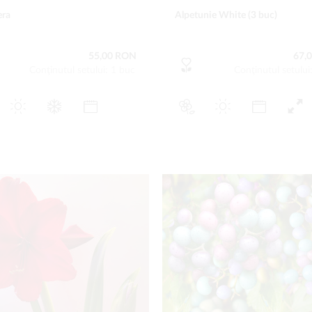
era
Alpetunie White (3 buc)
55,00 RON
67,
Conţinutul setului: 1 buc
Conţinutul setului