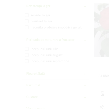
Rezistență la ger
sensibil la ger
rezistent la ger
necesită protejare împotriva gerului
Perioada de maturare a fructelor
începutul lunii iulie
începutul lunii august
începutul lunii septembrie
Floare tăiată
3 Hibis
da
Parfumat
da
Culoare
ciclamen
Veșnic verde