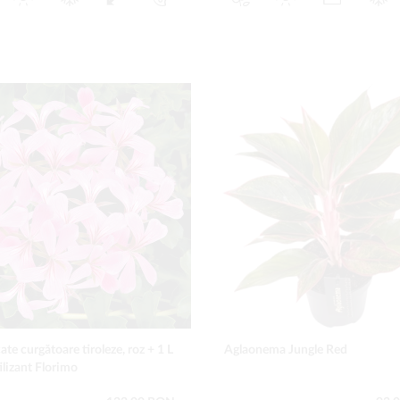
te curgătoare tiroleze, roz + 1 L
Aglaonema Jungle Red
ilizant Florimo