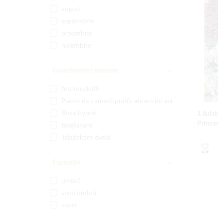
august
septembrie
octombrie
noiembrie
Caracteristici speciale
futómuskátli
Plante de cameră purificatoare de aer
Rosa hybrid
1 Arist
Prince
talajtakaró
Talajtakaró évelő
Expoziție
umbră
semi umbră
soare