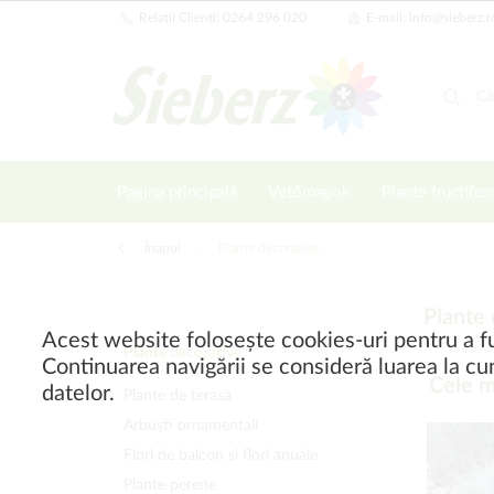
Relații Clienți: 0264 296 020
E-mail: info@sieberz.r
Pagina principală
Vetőmagok
Plante fructifer
Înapoi
|
Plante decorative
Plante
Acest website folosește cookies-uri pentru a fu
Plante decorative
Continuarea navigării se consideră luarea la cun
Cele m
datelor.
Plante de terasă
Arbuşti ornamentali
Flori de balcon și flori anuale
Plante perene