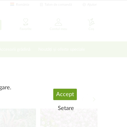
România
Talon de comandă
Ajutor
Favorite
Contul meu
Coș
Accesorii grădină
Noutăți și oferte speciale
gare.
Accept
Setare