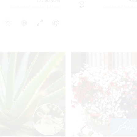
122,00 RON
93,
Conţinutul setului: 10 buc
Conţinutul setului