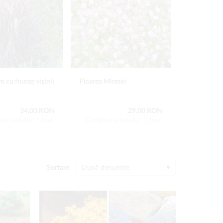
 cu frunze vişinii
Floarea Miresei
Brumărele t
34,00 RON
29,00 RON
tul setului: 1 buc
Conţinutul setului: 1 buc
Conţinutu
Sortare