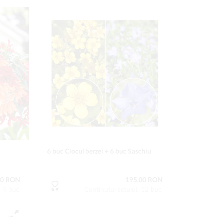
6 buc Ciocul berzei + 6 buc Saschiu
00 RON
195,00 RON
: 4 buc
Conţinutul setului: 12 buc