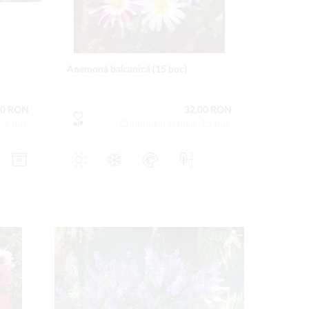
Anemonă balcanică (15 buc)
00 RON
32,00 RON
: 1 buc
Conţinutul setului: 15 buc