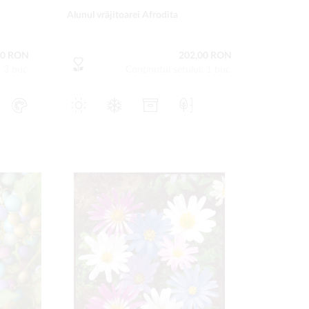
Alunul vrăjitoarei Afrodita
00 RON
202,00 RON
: 3 buc
Conţinutul setului: 1 buc