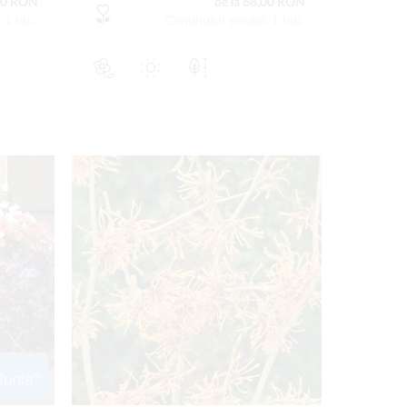
00 RON
de la 68,00 RON
: 1 buc
Conţinutul setului: 1 buc