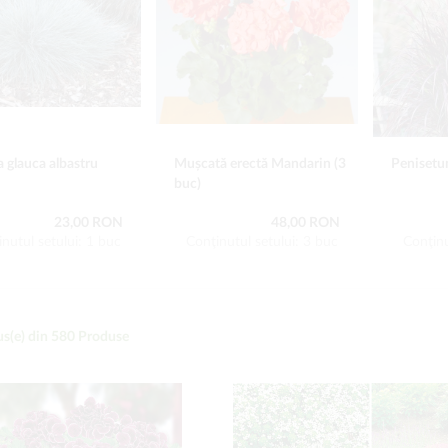
 glauca albastru
Mușcată erectă Mandarin (3
Penisetum
buc)
23,00 RON
48,00 RON
nutul setului: 1 buc
Conţinutul setului: 3 buc
Conţinu
s(e) din
580
Produse