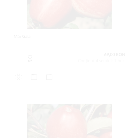
Măr Gala
69,00 RON
Conţinutul setului: 1 buc