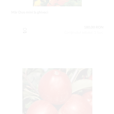
Măr Duo mini la ghiveci
180,00 RON
Conţinutul setului: 1 buc