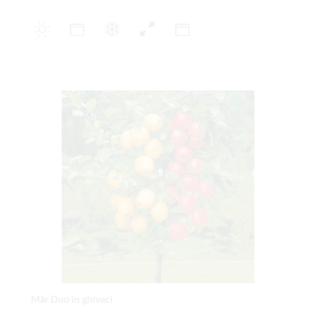
Măr Duo în ghiveci