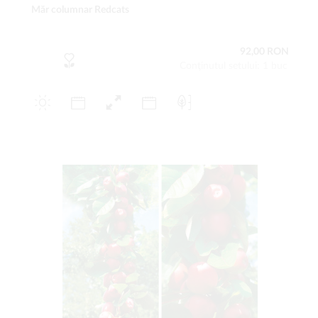
Măr columnar Redcats
92,00 RON
Conţinutul setului: 1 buc