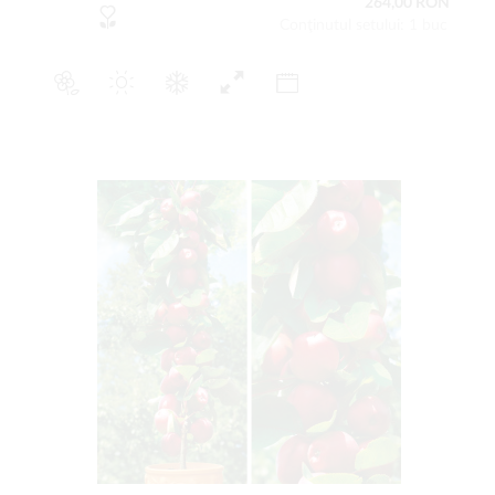
264,00 RON
Conţinutul setului: 1 buc