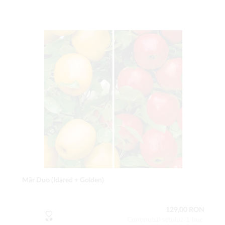
Măr Duo (Idared + Golden)
129,00 RON
Conţinutul setului: 1 buc