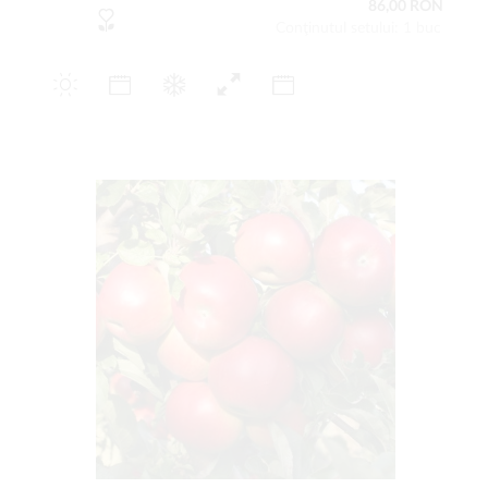
86,00 RON
Conţinutul setului: 1 buc