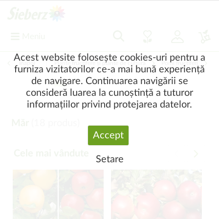
Meniu
Acest website folosește cookies-uri pentru a
Înapoi
|
Plante fructifere și plante de cultură
Pomi fructiferi
furniza vizitatorilor ce-a mai bună experiență
de navigare. Continuarea navigării se
Măr
consideră luarea la cunoștință a tuturor
informațiilor privind protejarea datelor.
Măr
(
18
produs)
Accept
Cele mai vândute
Setare