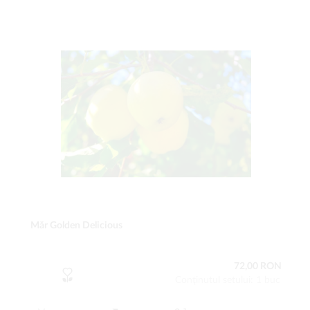
Măr Golden Delicious
72,00 RON
Conţinutul setului: 1 buc