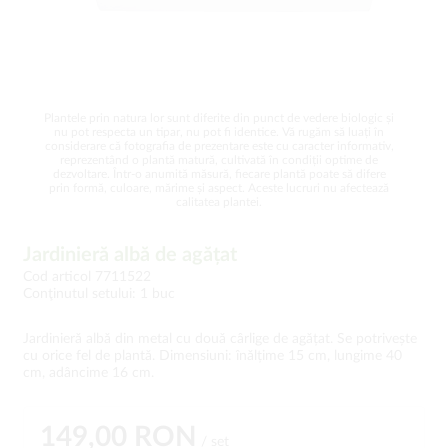
Plantele prin natura lor sunt diferite din punct de vedere biologic și
nu pot respecta un tipar, nu pot fi identice. Vă rugăm să luați în
considerare că fotografia de prezentare este cu caracter informativ,
reprezentând o plantă matură, cultivată în condiții optime de
dezvoltare. Într-o anumită măsură, fiecare plantă poate să difere
prin formă, culoare, mărime și aspect. Aceste lucruri nu afectează
calitatea plantei.
Jardinieră albă de agățat
Cod articol 7711522
Conţinutul setului: 1 buc
Jardinieră albă din metal cu două cârlige de agățat. Se potrivește
cu orice fel de plantă. Dimensiuni: înălțime 15 cm, lungime 40
cm, adâncime 16 cm.
149,00 RON
/ set