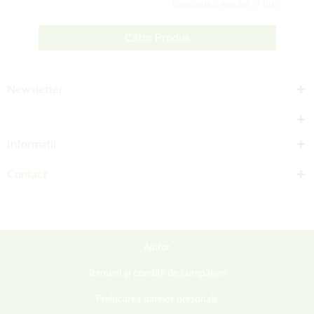
Conţinutul setului: 3 buc
Către Produs
Newsletter
Informații
Contact
Ajutor
Termeni și condiții de cumpărare
Prelucarea datelor personale