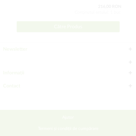
216,00 RON
Conţinutul setului: 1 buc
Către Produs
Newsletter
Informații
Contact
Ajutor
Termeni și condiții de cumpărare