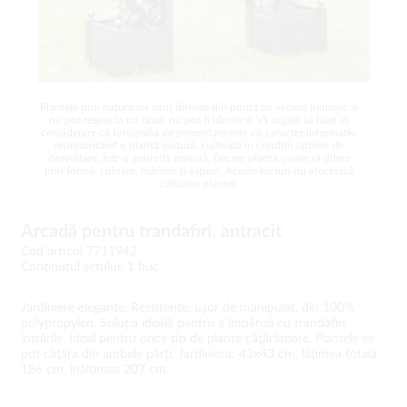
Plantele prin natura lor sunt diferite din punct de vedere biologic și
nu pot respecta un tipar, nu pot fi identice. Vă rugăm să luați în
considerare că fotografia de prezentare este cu caracter informativ,
reprezentând o plantă matură, cultivată în condiții optime de
dezvoltare. Într-o anumită măsură, fiecare plantă poate să difere
prin formă, culoare, mărime și aspect. Aceste lucruri nu afectează
calitatea plantei.
Arcadă pentru trandafiri, antracit
Cod articol 7711942
Conţinutul setului: 1 buc
Jardiniere elegante. Rezistente, uşor de manipulat, din 100%
polypropylen. Soluţia ideală pentru a împânzii cu trandafiri
intrările. Ideal pentru orice tip de plante căţărătoare. Plantele se
pot căţăra din ambele părţi. Jardiniera: 43x43 cm, lăţimea totală
186 cm, înălţimea 207 cm.