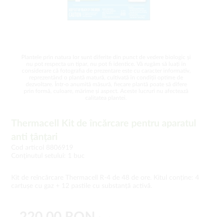
Plantele prin natura lor sunt diferite din punct de vedere biologic și
nu pot respecta un tipar, nu pot fi identice. Vă rugăm să luați în
considerare că fotografia de prezentare este cu caracter informativ,
reprezentând o plantă matură, cultivată în condiții optime de
dezvoltare. Într-o anumită măsură, fiecare plantă poate să difere
prin formă, culoare, mărime și aspect. Aceste lucruri nu afectează
calitatea plantei.
Thermacell Kit de încărcare pentru aparatul
anti țânțari
Cod articol 8806919
Conţinutul setului: 1 buc
Kit de reîncărcare Thermacell R-4 de 48 de ore. Kitul conține: 4
cartușe cu gaz + 12 pastile cu substanță activă.