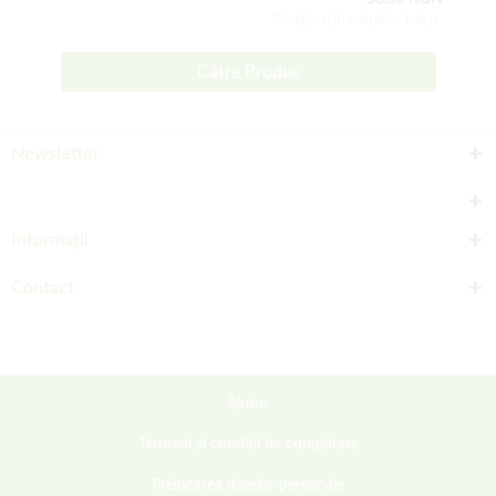
Conţinutul setului: 1 buc
Către Produs
Newsletter
Informații
Contact
Ajutor
Termeni și condiții de cumpărare
Prelucarea datelor personale