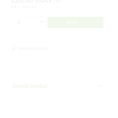
220,00 RON
/ set
Preț cu TVA inclus
În coș
Adaugă la favorite
Detalii produs