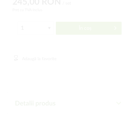
245,00 RON
/ set
Preț cu TVA inclus
În coș
Adaugă la favorite
Detalii produs