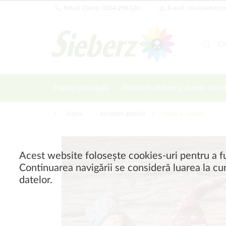
Relații Clienți: 0264 296 020
E-mail: info@sieberz.r
Pagina principală
Plante fructifere și plante de cu
Înapoi
|
Accesorii grădină
Home & Garden
Acest website folosește cookies-uri pentru a fu
Continuarea navigării se consideră luarea la cun
datelor.