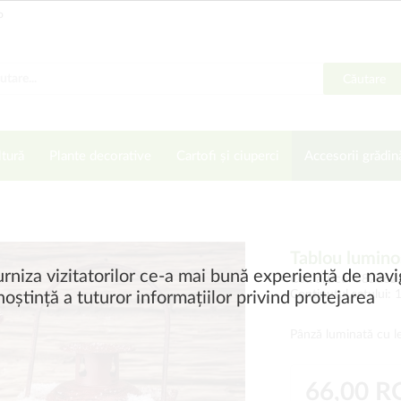
o
Căutare
ltură
Plante decorative
Cartofi și ciuperci
Accesorii grădin
Tablou luminos
rniza vizitatorilor ce-a mai bună experiență de navi
Cod articol 882162
Conţinutul setului: 
oștință a tuturor informațiilor privind protejarea
Pânză luminată cu le
66,00 