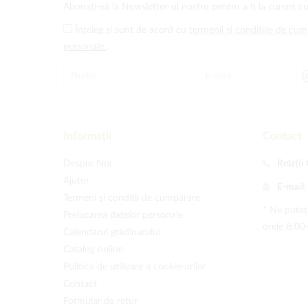
Abonați-vă la Newsletter-ul nostru pentru a fi la curent cu
Înțeleg și sunt de acord cu
termenii și condițiile de cu
personale
.
Informații
Contact
Despre Noi
Relații 
Ajutor
E-mail
Termeni și condiții de cumpărare
* Ne puteți
Prelucarea datelor personale
orele 8:00
Calendarul grădinarului
Catalog online
Politica de utilizare a cookie-urilor
Contact
Formular de retur