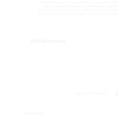
Plantele prin natura lor sunt diferite din punct de vedere 
identice. Vă rugăm să luați în considerare că fotografi
reprezentând o plantă matură, cultivată în condiții optime
plantă poate să difere prin formă, culoare, mărime și aspect
Detalii produs
Garanție Sieberz:
Newsletter