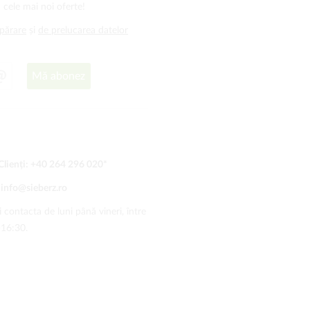
 cele mai noi oferte!
mpărare
și
de prelucarea datelor
Mă abonez
Clienți:
+40 264 296 020
*
:
info@sieberz.ro
 contacta de luni până vineri, între
-16:30.