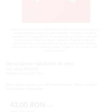
Plantele prin natura lor sunt diferite din punct de vedere biologic și
nu pot respecta un tipar, nu pot fi identice. Vă rugăm să luați în
considerare că fotografia de prezentare este cu caracter informativ,
reprezentând o plantă matură, cultivată în condiții optime de
dezvoltare. Într-o anumită măsură, fiecare plantă poate să difere
prin formă, culoare, mărime și aspect. Aceste lucruri nu afectează
calitatea plantei.
Decorațiune sub formă de stea
Cod articol 8821714
Conţinutul setului: 1 buc
Decorațiune pentru ușă, sub formă de stea. Oferă o primire
încântătoare vizitatorilor.
43,00 RON
/ set
Preț cu TVA inclus