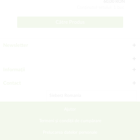
60,00 RON
Conţinutul setului: 1 buc
Către Produs
Newsletter
Informații
Contact
Sieberz Romania
Ajutor
Termeni și condiții de cumpărare
Prelucarea datelor personale