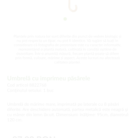
Plantele prin natura lor sunt diferite din punct de vedere biologic și
nu pot respecta un tipar, nu pot fi identice. Vă rugăm să luați în
considerare că fotografia de prezentare este cu caracter informativ,
reprezentând o plantă matură, cultivată în condiții optime de
dezvoltare. Într-o anumită măsură, fiecare plantă poate să difere
prin formă, culoare, mărime și aspect. Aceste lucruri nu afectează
calitatea plantei.
Umbrelă cu imprimeu păsărele
Cod articol 8822768
Conţinutul setului: 1 buc
Umbrelă de mărime mare, imprimată pe laterale cu 8 păsări
diferite. Are deschidere automată, partea metalică este neagră şi
cu mâner din lemn lăcuit. Dimensiuni: înălţime: 95cm, diametrul:
120 cm.