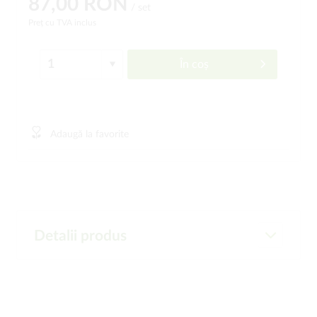
87,00 RON
/ set
Preț cu TVA inclus
În coș
Adaugă la favorite
Detalii produs