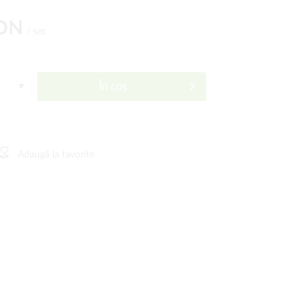
RON
/ set
În coș
Adaugă la favorite