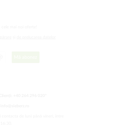
 cele mai noi oferte!
mpărare
și
de prelucarea datelor
Mă abonez
Clienți:
+40 264 296 020
*
:
info@sieberz.ro
 contacta de luni până vineri, între
-16:30.