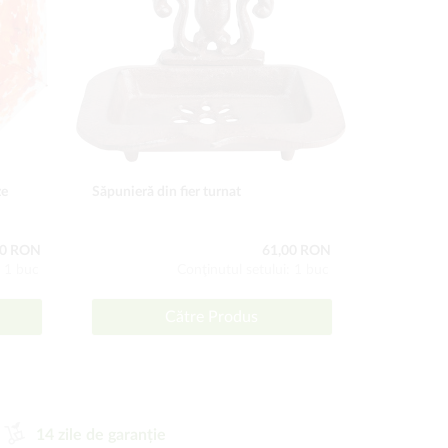
ze
Săpunieră din fier turnat
Capcană di
00 RON
61,00 RON
: 1 buc
Conţinutul setului: 1 buc
Către Produs
14 zile de garanție