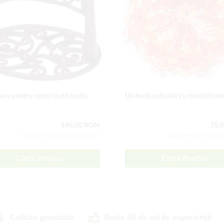
are pentru noroi în stil rustic
Umbrelă colorată cu model frun
196,00 RON
75,
Conţinutul setului: 1 buc
Conţinutul setului
Către Produs
Către Produs
Calitate garantată
Peste 60 de ani de experiență