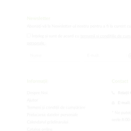
Newsletter
Abonați-vă la Newsletter-ul nostru pentru a fi la curent cu
Înțeleg și sunt de acord cu
termenii și condițiile de cu
personale
.
Informații
Contact
Despre Noi
Relații 
Ajutor
E-mail
Termeni și condiții de cumpărare
* Ne puteți
Prelucarea datelor personale
orele 8:00
Calendarul grădinarului
Catalog online