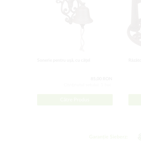
Sonerie pentru uşă, cu căţel
Răzăto
85,00 RON
Conţinutul setului: 1 buc
Către Produs
Garanție Sieberz: