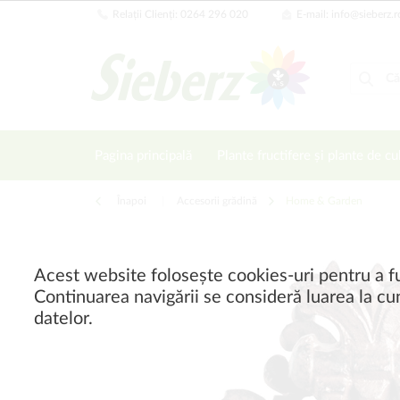
Relații Clienți: 0264 296 020
E-mail: info@sieberz.r
Pagina principală
Plante fructifere și plante de cu
Înapoi
|
Accesorii grădină
Home & Garden
Acest website folosește cookies-uri pentru a fu
Continuarea navigării se consideră luarea la cun
datelor.