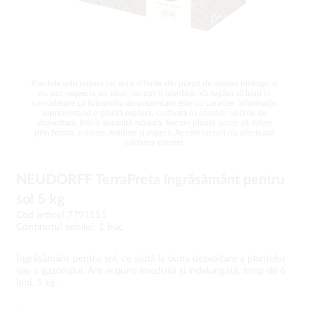
Plantele prin natura lor sunt diferite din punct de vedere biologic și
nu pot respecta un tipar, nu pot fi identice. Vă rugăm să luați în
considerare că fotografia de prezentare este cu caracter informativ,
reprezentând o plantă matură, cultivată în condiții optime de
dezvoltare. Într-o anumită măsură, fiecare plantă poate să difere
prin formă, culoare, mărime și aspect. Aceste lucruri nu afectează
calitatea plantei.
NEUDORFF TerraPreta îngrășământ pentru
sol 5 kg
Cod articol 7791151
Conţinutul setului: 1 buc
Îngrășământ pentru sol, ce ajută la buna dezvoltare a plantelor
sau a gazonului. Are acțiune imediată și îndelungată, timp de 6
luni. 5 kg.