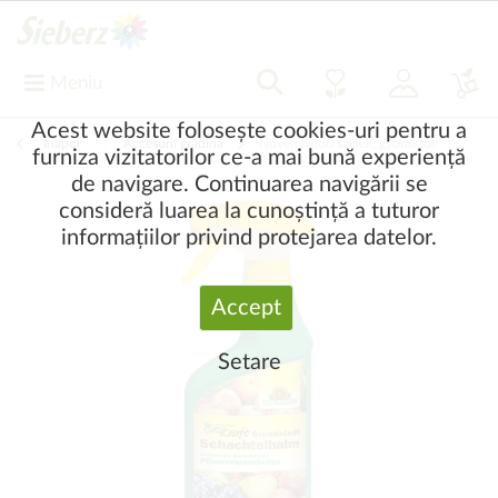
Meniu
Acest website folosește cookies-uri pentru a
Înapoi
|
Accesorii grădină
Növényvédő szerek, gyomirtók
furniza vizitatorilor ce-a mai bună experiență
de navigare. Continuarea navigării se
consideră luarea la cunoștință a tuturor
informațiilor privind protejarea datelor.
Accept
Setare