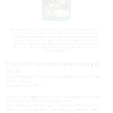
Plantele prin natura lor sunt diferite din punct de vedere biologic și
nu pot respecta un tipar, nu pot fi identice. Vă rugăm să luați în
considerare că fotografia de prezentare este cu caracter informativ,
reprezentând o plantă matură, cultivată în condiții optime de
dezvoltare. Într-o anumită măsură, fiecare plantă poate să difere
prin formă, culoare, mărime și aspect. Aceste lucruri nu afectează
calitatea plantei.
NEUDORFF BioKraft® Soluție antifungică
500 ml
Neudorff BioKraft® Grundstoff Schachtelhalm 500 ml -
Cod
articol 7705478
Conţinutul setului: 1 buc
Recomandată împotriva bolilor și pentru combaterea agenților
patogeni fungici ai fructelor și al legumelor.
Ingredientele de bază sunt substanțe active inofensive, fără
efecte nocive asupra omului, animalelor sau a mediului. Sigur