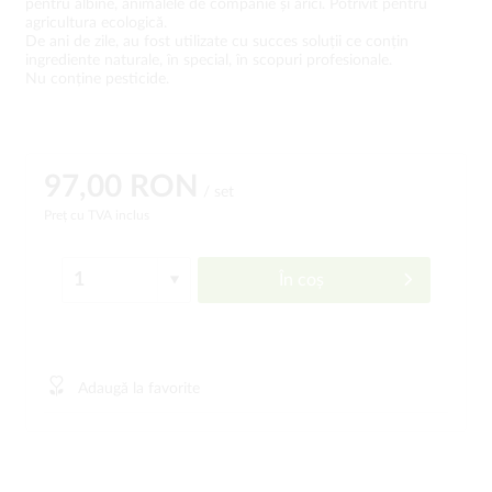
pentru albine, animalele de companie și arici. Potrivit pentru
agricultura ecologică.
De ani de zile, au fost utilizate cu succes soluții ce conțin
ingrediente naturale, în special, în scopuri profesionale.
Nu conține pesticide.
97,00 RON
/ set
Preț cu TVA inclus
În coș
Adaugă la favorite