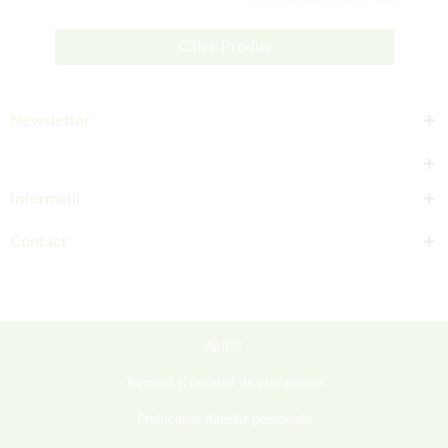
Conţinutul setului: 3 buc
Către Produs
Newsletter
Informații
Contact
Ajutor
Termeni și condiții de cumpărare
Prelucarea datelor personale