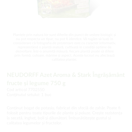
Plantele prin natura lor sunt diferite din punct de vedere biologic și
nu pot respecta un tipar, nu pot fi identice. Vă rugăm să luați în
considerare că fotografia de prezentare este cu caracter informativ,
reprezentând o plantă matură, cultivată în condiții optime de
dezvoltare. Într-o anumită măsură, fiecare plantă poate să difere
prin formă, culoare, mărime și aspect. Aceste lucruri nu afectează
calitatea plantei.
NEUDORFF Azet Aroma & Stark Îngrășământ
fructe și legume 750 g
Cod articol 7702550
Conţinutul setului: 1 buc
Conținut bogat de potasiu, fabricat din sfeclă de zahăr. Poate fi
folosit pentru toate tipurile de plante și peluze. Crește rezistența
la secetă, îngheț, boli și dăunători. Îmbunătățește gustul și
calitatea legumelor și fructelor.