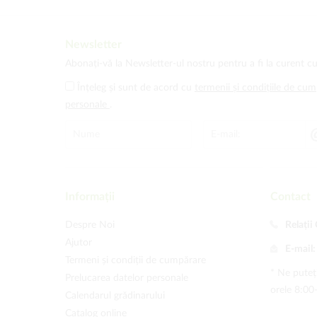
Newsletter
Abonați-vă la Newsletter-ul nostru pentru a fi la curent cu
Înțeleg și sunt de acord cu
termenii și condițiile de cu
personale
.
Informații
Contact
Despre Noi
Relații 
Ajutor
E-mail
Termeni și condiții de cumpărare
* Ne puteți
Prelucarea datelor personale
orele 8:00
Calendarul grădinarului
Catalog online