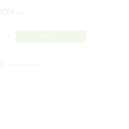
 RON
/ set
În coș
Adaugă la favorite