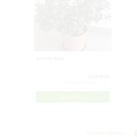
Arborele de jad
21,00 RON
Conţinutul setului: 1 buc
Către Produs
Garanție Sieberz: