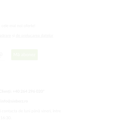
 cele mai noi oferte!
mpărare
și
de prelucarea datelor
Mă abonez
Clienți:
+40 264 296 020
*
:
info@sieberz.ro
 contacta de luni până vineri, între
-16:30.