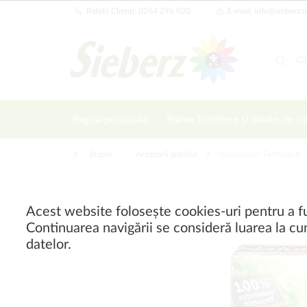
Relații Clienți: 0264 296 020
E-mail: info@sieberz.r
Pagina principală
Plante fructifere și plante de cu
Înapoi
|
Accesorii grădină
Substraturi, Fertilizanți
Acest website folosește cookies-uri pentru a fu
Continuarea navigării se consideră luarea la cun
datelor.