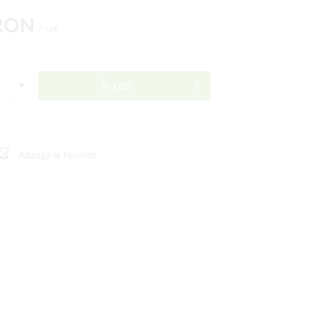
 RON
/ set
În coș
Adaugă la favorite