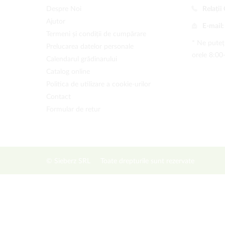
Despre Noi
Relații 
Ajutor
E-mail
Termeni și condiții de cumpărare
* Ne puteți
Prelucarea datelor personale
orele 8:00
Calendarul grădinarului
Catalog online
Politica de utilizare a cookie-urilor
Contact
Formular de retur
© Sieberz SRL
Toate drepturile sunt rezervate