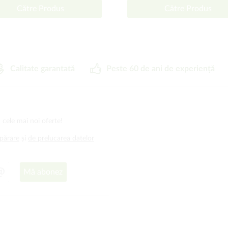
Către Produs
Către Produs
Calitate garantată
Peste 60 de ani de experiență
 cele mai noi oferte!
mpărare
și
de prelucarea datelor
Mă abonez