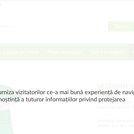
o
Căutare
e și plante de cultură
Plante decorative
Cartofi și ciuperci
NEUDORFF Neu
rniza vizitatorilor ce-a mai bună experiență de navi
500 ml
oștință a tuturor informațiilor privind protejarea
Levéltetű írtó -
Cod 
Conţinutul setului: 
Insecticid spray pent
afidelor și a altor d