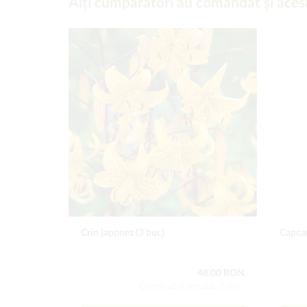
Alți cumpărători au comandat și aces
Crin japonez (3 buc)
Capcan
48,00 RON
Conţinutul setului: 3 buc