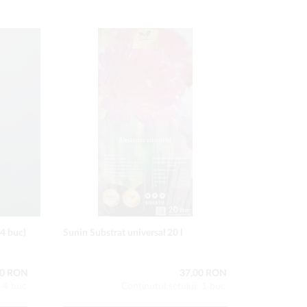
(4 buc)
Sunin Substrat universal 20 l
Pământ Bun
00 RON
37,00 RON
: 4 buc
Conţinutul setului: 1 buc