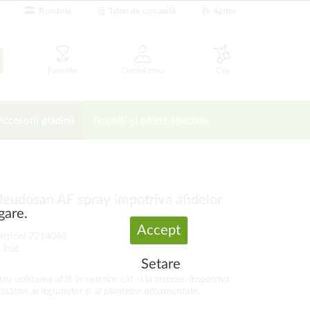
România
Talon de comandă
Ajutor
Favorite
Contul meu
Coș
Accesorii grădină
Noutăți și oferte speciale
dosan AF spray împotriva afidelor
gare.
Accept
articol 7714048
1 buc
Setare
ru utilizarea atât în exterior cât și la interior, împotriva
ăunători ai legumelor și al plantelor ornamentale.