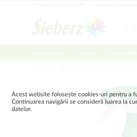
Relații Clienți: 0264 296 020
E-mail: info@sieberz.r
Pagina principală
Vetőmagok
Plante fructifer
Înapoi
|
Accesorii grădină
Substraturi, Fertilizanți
Acest website folosește cookies-uri pentru a fu
Continuarea navigării se consideră luarea la cun
datelor.