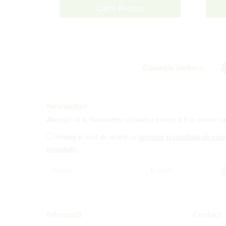
Către Produs
Garanție Sieberz:
Newsletter
Abonați-vă la Newsletter-ul nostru pentru a fi la curent cu
Înțeleg și sunt de acord cu
termenii și condițiile de cu
personale
.
Informații
Contact