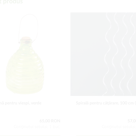
t produs
ă pentru viespi, verde
Spirală pentru căţărare, 100 cm 
65,00 RON
57,
Conţinutul setului: 1 buc
Conţinutul setului