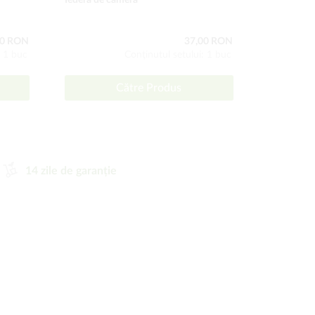
Iederă de cameră
Palmier A
00 RON
37,00 RON
: 1 buc
Conţinutul setului: 1 buc
Către Produs
14 zile de garanție