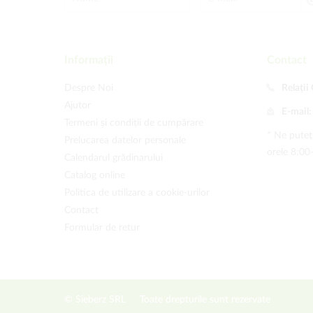
Informații
Contact
Despre Noi
Relații 
Ajutor
E-mail
Termeni și condiții de cumpărare
* Ne puteți
Prelucarea datelor personale
orele 8:00
Calendarul grădinarului
Catalog online
Politica de utilizare a cookie-urilor
Contact
Formular de retur
© Sieberz SRL
Toate drepturile sunt rezervate