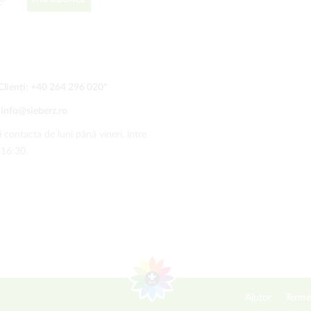
Clienți:
+40 264 296 020
*
:
info@sieberz.ro
 contacta de luni până vineri, între
-16:30.
Ajutor
Terme