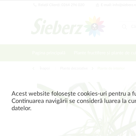
Relații Clienți: 0264 296 020
E-mail: info@sieberz.r
Pagina principală
Plante fructifere și plante de cu
Înapoi
|
Plante decorative
Plante de interior
Acest website folosește cookies-uri pentru a fu
Continuarea navigării se consideră luarea la cun
datelor.