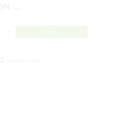
RON
/ set
În coș
Adaugă la favorite