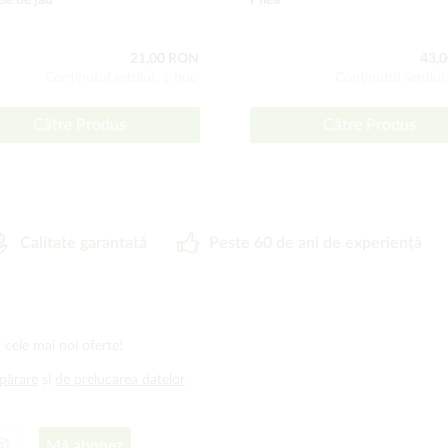
le de jad
Pilea
21,00 RON
43,
Conţinutul setului: 1 buc
Conţinutul setului
Către Produs
Către Produs
Calitate garantată
Peste 60 de ani de experiență
 cele mai noi oferte!
mpărare
și
de prelucarea datelor
Mă abonez