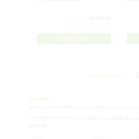
Crin verde (Clorofitum)
Arbore
32,00 RON
Conţinutul setului: 1 buc
Către Produs
Garanție Sieberz:
Newsletter
Abonați-vă la Newsletter-ul nostru pentru a fi la curent cu
Înțeleg și sunt de acord cu
termenii și condițiile de cu
personale
.