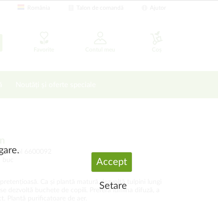
România
Talon de comandă
Ajutor
Favorite
Contul meu
Coș
ă
Noutăți și oferte speciale
en
gare.
 articol 6600092
1 buc
Accept
epretențioasă. Ca și plantă matură dezvoltă tulpini lungi
Setare
se dezvoltă buchete de copili. Preferă lumina difuză, a
ct. Plantă purificatoare de aer.