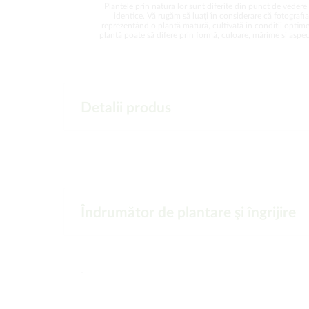
Plantele prin natura lor sunt diferite din punct de vedere 
identice. Vă rugăm să luați în considerare că fotografi
reprezentând o plantă matură, cultivată în condiții optime
plantă poate să difere prin formă, culoare, mărime și aspect
Detalii produs
Îndrumător de plantare şi îngrijire
-