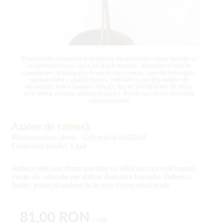
Plantele prin natura lor sunt diferite din punct de vedere biologic și
nu pot respecta un tipar, nu pot fi identice. Vă rugăm să luați în
considerare că fotografia de prezentare este cu caracter informativ,
reprezentând o plantă matură, cultivată în condiții optime de
dezvoltare. Într-o anumită măsură, fiecare plantă poate să difere
prin formă, culoare, mărime și aspect. Aceste lucruri nu afectează
calitatea plantei.
Azalee de cameră
Rhododendron simsii -
Cod articol 6601064
Conţinutul setului: 1 buc
Azaleea este una dintre plantele cu înflorirea cea mai bogată.
Florile viu colorate vor apărea deasupra frunzelor. Culoarea
florilor poate să varieze de la roșu intens până la alb.
81,00 RON
/ set