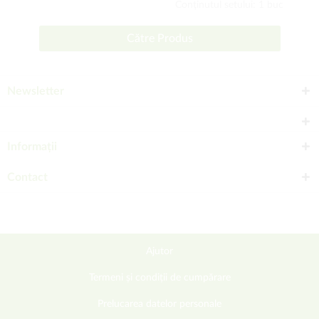
Conţinutul setului: 1 buc
Către Produs
Newsletter
Informații
Contact
Ajutor
Termeni și condiții de cumpărare
Prelucarea datelor personale