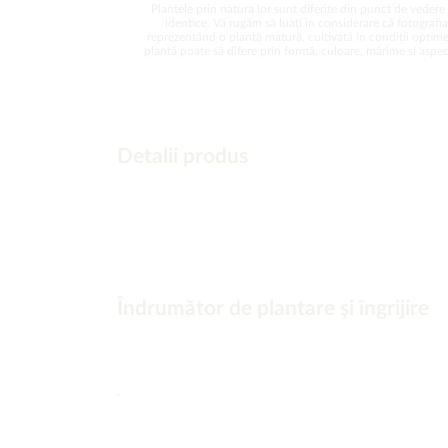
Plantele prin natura lor sunt diferite din punct de vedere 
identice. Vă rugăm să luați în considerare că fotografi
reprezentând o plantă matură, cultivată în condiții optime
plantă poate să difere prin formă, culoare, mărime și aspect
Detalii produs
Îndrumător de plantare şi îngrijire
-