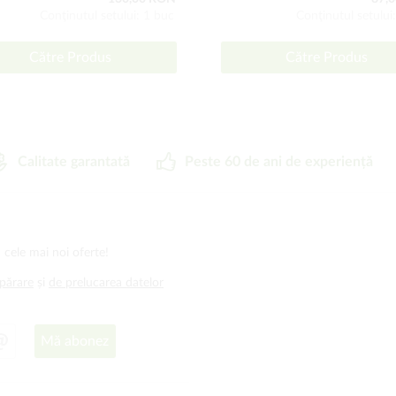
Conţinutul setului: 1 buc
Conţinutul setului
Către Produs
Către Produs
Calitate garantată
Peste 60 de ani de experiență
 cele mai noi oferte!
mpărare
și
de prelucarea datelor
Mă abonez