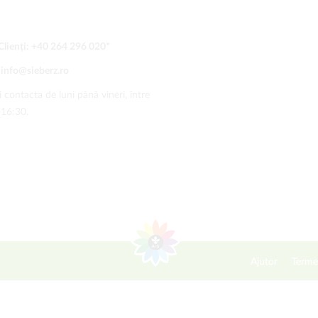
Clienți:
+40 264 296 020
*
:
info@sieberz.ro
 contacta de luni până vineri, între
-16:30.
Ajutor
Terme