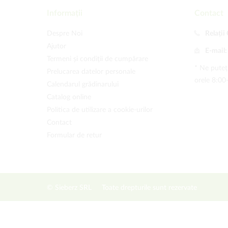
Informații
Contact
Despre Noi
Relații 
Ajutor
E-mail
Termeni și condiții de cumpărare
* Ne puteți
Prelucarea datelor personale
orele 8:00
Calendarul grădinarului
Catalog online
Politica de utilizare a cookie-urilor
Contact
Formular de retur
© Sieberz SRL
Toate drepturile sunt rezervate