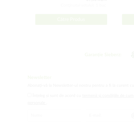
Conţinutul setului: 1 buc
Către Produs
Garanție Sieberz:
Newsletter
Abonați-vă la Newsletter-ul nostru pentru a fi la curent cu
Înțeleg și sunt de acord cu
termenii și condițiile de cu
personale
.