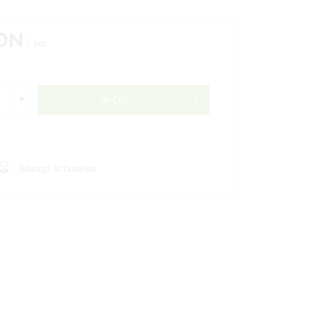
RON
/ set
În coș
Adaugă la favorite