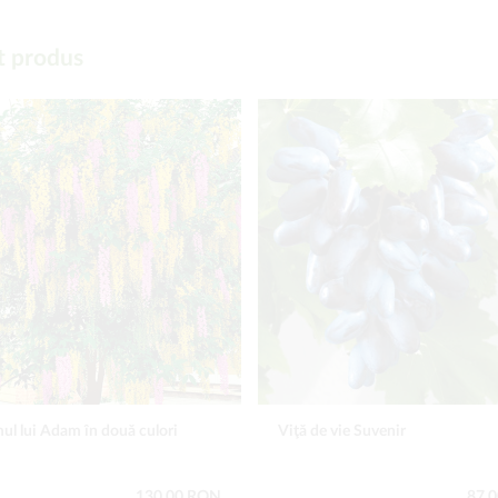
t produs
ul lui Adam în două culori
Viţă de vie Suvenir
130,00 RON
87,