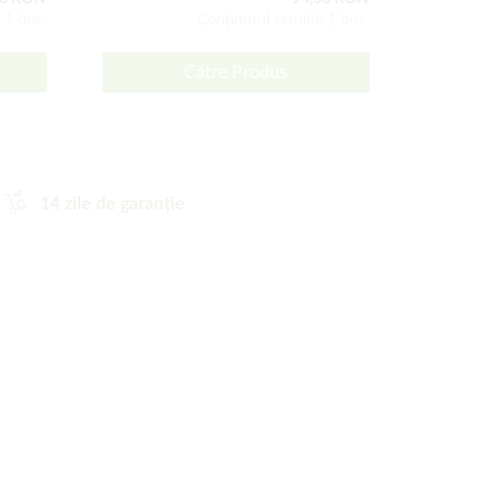
: 1 buc
Conţinutul setului: 1 buc
Către Produs
14 zile de garanție