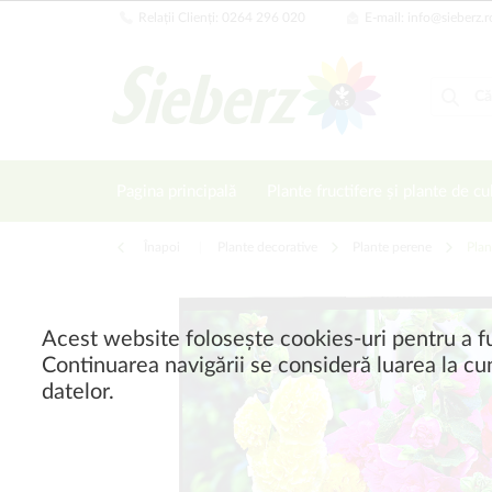
Relații Clienți: 0264 296 020
E-mail: info@sieberz.r
Pagina principală
Plante fructifere și plante de cu
Înapoi
|
Plante decorative
Plante perene
Plan
Acest website folosește cookies-uri pentru a fu
Continuarea navigării se consideră luarea la cun
datelor.