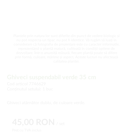
Plantele prin natura lor sunt diferite din punct de vedere biologic și
nu pot respecta un tipar, nu pot fi identice. Vă rugăm să luați în
considerare că fotografia de prezentare este cu caracter informativ,
reprezentând o plantă matură, cultivată în condiții optime de
dezvoltare. Într-o anumită măsură, fiecare plantă poate să difere
prin formă, culoare, mărime și aspect. Aceste lucruri nu afectează
calitatea plantei.
Ghiveci suspendabil verde 35 cm
Cod articol 7746629
Conţinutul setului: 1 buc
Ghiveci atârnător dublu, de culoare verde.
45,00 RON
/ set
Preț cu TVA inclus