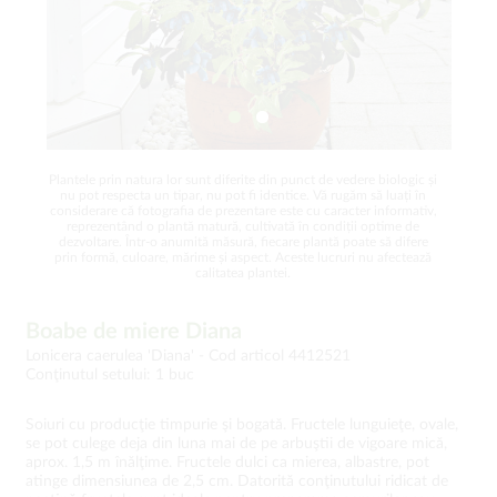
Plantele prin natura lor sunt diferite din punct de vedere biologic și
nu pot respecta un tipar, nu pot fi identice. Vă rugăm să luați în
considerare că fotografia de prezentare este cu caracter informativ,
reprezentând o plantă matură, cultivată în condiții optime de
dezvoltare. Într-o anumită măsură, fiecare plantă poate să difere
prin formă, culoare, mărime și aspect. Aceste lucruri nu afectează
calitatea plantei.
Boabe de miere Diana
Lonicera caerulea 'Diana' -
Cod articol 4412521
Conţinutul setului: 1 buc
Soiuri cu producţie timpurie şi bogată. Fructele lunguieţe, ovale,
se pot culege deja din luna mai de pe arbuştii de vigoare mică,
aprox. 1,5 m înălţime. Fructele dulci ca mierea, albastre, pot
atinge dimensiunea de 2,5 cm. Datorită conţinutului ridicat de