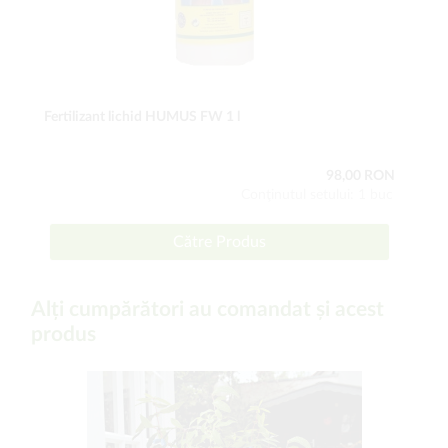
Fertilizant lichid HUMUS FW 1 l
98,00 RON
Conţinutul setului: 1 buc
Către Produs
Alți cumpărători au comandat și acest
produs