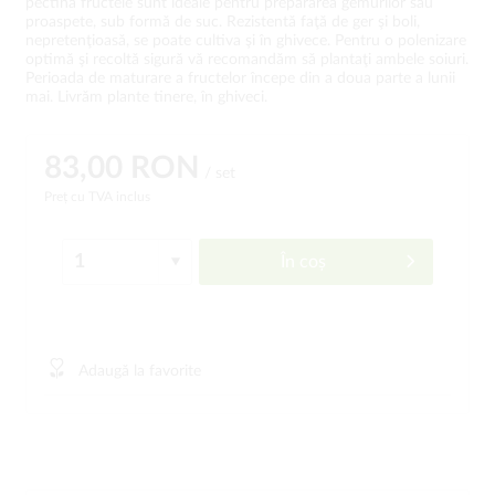
pectină fructele sunt ideale pentru prepararea gemurilor sau
proaspete, sub formă de suc. Rezistentă faţă de ger şi boli,
nepretenţioasă, se poate cultiva şi în ghivece. Pentru o polenizare
optimă şi recoltă sigură vă recomandăm să plantaţi ambele soiuri.
Perioada de maturare a fructelor începe din a doua parte a lunii
mai. Livrăm plante tinere, în ghiveci.
83,00 RON
/ set
Preț cu TVA inclus
În coș
Adaugă la favorite