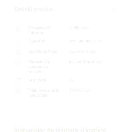
Detalii produs
Perioada de
aprilie, mai
înflorire
Expoziție
semi umbră, soare
Rezistență la ger
rezistent la ger
Perioada de
începutul lunii mai
maturare a
fructelor
La ghiveci
da
Înălțime plantă la
100-150 cm
maturitate
Îndrumător de plantare şi îngrijire