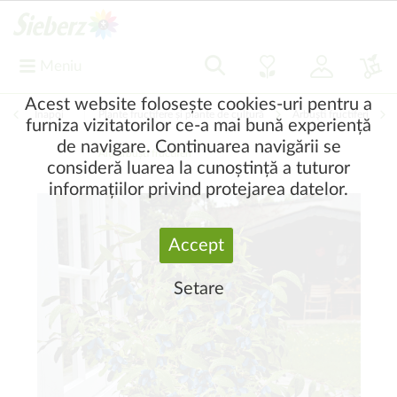
Meniu
Acest website folosește cookies-uri pentru a
Înapoi
|
Plante fructifere și plante de cultură
Arbuşti fructiferi
furniza vizitatorilor ce-a mai bună experiență
de navigare. Continuarea navigării se
Alți arbuști fructiferi
consideră luarea la cunoștință a tuturor
informațiilor privind protejarea datelor.
Accept
Setare