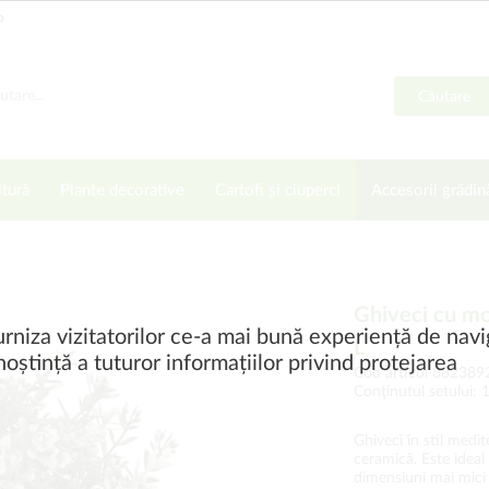
o
Căutare
ltură
Plante decorative
Cartofi și ciuperci
Accesorii grădin
Ghiveci cu mo
rniza vizitatorilor ce-a mai bună experiență de navi
L
oștință a tuturor informațiilor privind protejarea
Cod articol 882389
Conţinutul setului: 
Ghiveci în stil medi
ceramică. Este ideal
dimensiuni mai mici 