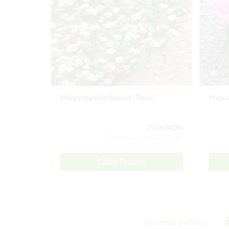
Margarete Viva Espana (3 buc)
Mușcat
77,00 RON
Conţinutul setului: 3 buc
Către Produs
Garanție Sieberz: