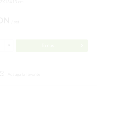
 13X13X13 cm.
RON
/ set
În coș
Adaugă la favorite