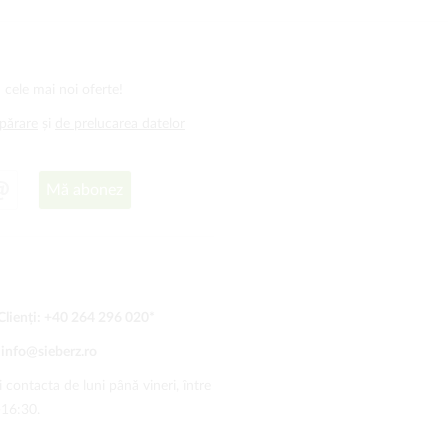
 cele mai noi oferte!
mpărare
și
de prelucarea datelor
Mă abonez
Clienți:
+40 264 296 020
*
:
info@sieberz.ro
 contacta de luni până vineri, între
-16:30.