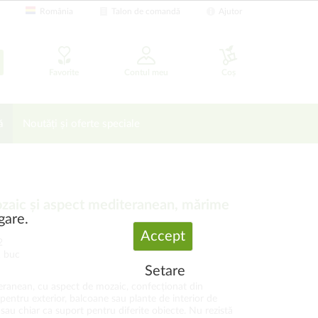
România
Talon de comandă
Ajutor
Favorite
Contul meu
Coș
ă
Noutăți și oferte speciale
zaic și aspect mediteranean, mărime
gare.
Accept
2
1 buc
Setare
teranean, cu aspect de mozaic, confecționat din
 pentru exterior, balcoane sau plante de interior de
sau chiar ca suport pentru diferite obiecte. Nu rezistă