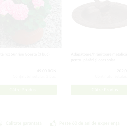
ă roz Sunrise Goesta (3 buc)
Adăpătoare/hrănitoare metalică
pentru păsări și ceas solar
49,00 RON
202,
Conţinutul setului: 3 buc
Conţinutul setului
Către Produs
Către Produs
Calitate garantată
Peste 60 de ani de experiență