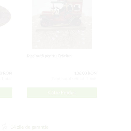
Mașinuță pentru Crăciun
Ceas cu cir
00 RON
136,00 RON
: 1 buc
Conţinutul setului: 1 buc
Către Produs
14 zile de garanție