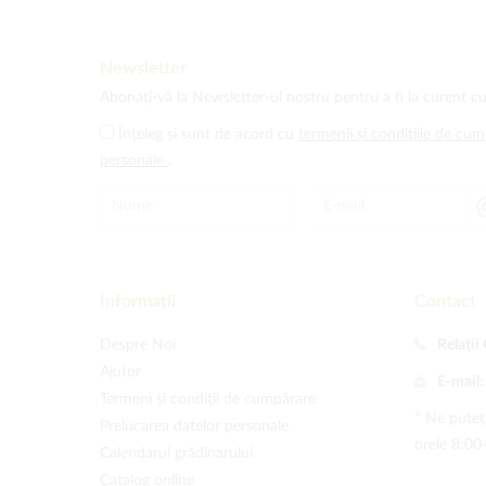
Newsletter
Abonați-vă la Newsletter-ul nostru pentru a fi la curent cu
Înțeleg și sunt de acord cu
termenii și condițiile de cu
personale
.
Informații
Contact
Despre Noi
Relații 
Ajutor
E-mail
Termeni și condiții de cumpărare
* Ne puteți
Prelucarea datelor personale
orele 8:00
Calendarul grădinarului
Catalog online