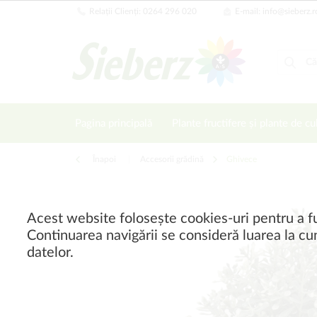
Relații Clienți: 0264 296 020
E-mail: info@sieberz.r
Pagina principală
Plante fructifere și plante de cu
Înapoi
|
Accesorii grădină
Ghivece
Acest website folosește cookies-uri pentru a fu
Continuarea navigării se consideră luarea la cun
datelor.