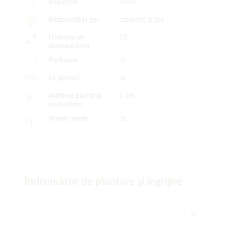
Expoziție
soare
Rezistență la ger
rezistent la ger
Distanța de
25
plantare (cm)
Parfumat
da
La ghiveci
da
Înălțime plantă la
5 cm
maturitate
Veșnic verde
da
Îndrumător de plantare şi îngrijire