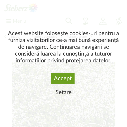
Meniu
Acest website folosește cookies-uri pentru a
Înapoi
|
Plante decorative
Plante perene
furniza vizitatorilor ce-a mai bună experiență
de navigare. Continuarea navigării se
Plante perene scunde pentru stâncărie
consideră luarea la cunoștință a tuturor
informațiilor privind protejarea datelor.
Accept
Setare