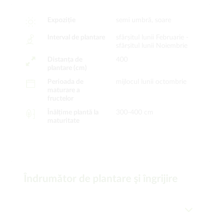
Expoziție
semi umbră, soare
Interval de plantare
sfârșitul lunii Februarie -
sfârșitul lunii Noiembrie
Distanța de
400
plantare (cm)
Perioada de
mijlocul lunii octombrie
maturare a
fructelor
Înălțime plantă la
300-400 cm
maturitate
Îndrumător de plantare şi îngrijire