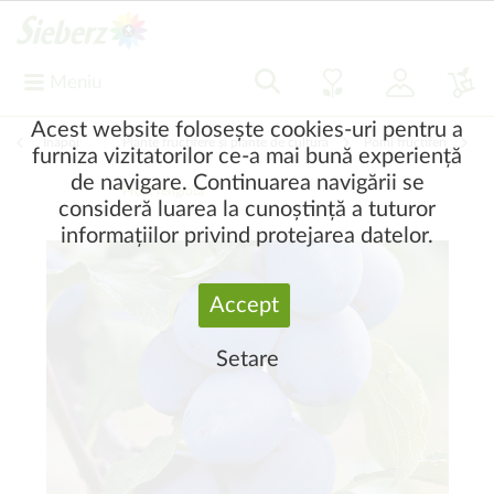
Meniu
Acest website folosește cookies-uri pentru a
Înapoi
|
Plante fructifere și plante de cultură
Pomi fructiferi
furniza vizitatorilor ce-a mai bună experiență
de navigare. Continuarea navigării se
Prun, renglotă
consideră luarea la cunoștință a tuturor
informațiilor privind protejarea datelor.
Accept
Setare