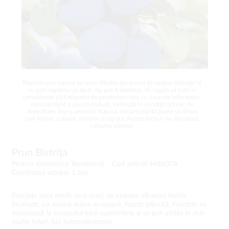
Plantele prin natura lor sunt diferite din punct de vedere biologic și
nu pot respecta un tipar, nu pot fi identice. Vă rugăm să luați în
considerare că fotografia de prezentare este cu caracter informativ,
reprezentând o plantă matură, cultivată în condiții optime de
dezvoltare. Într-o anumită măsură, fiecare plantă poate să difere
prin formă, culoare, mărime și aspect. Aceste lucruri nu afectează
calitatea plantei.
Prun Bistriţa
Prunus domestica 'Besztercei' -
Cod articol 4486078
Conţinutul setului: 1 buc
Fructele sunt medii spre mari, de culoare albastru închis,
brumate, cu aromă dulce-acrişoară, foarte plăcută. Fructele se
maturează la începutul lunii septembrie şi se pot utiliza în mai
multe feluri. Soi autopolenizator.