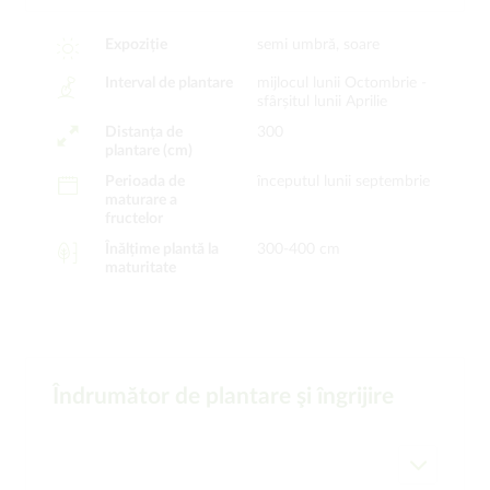
Expoziție
semi umbră, soare
Interval de plantare
mijlocul lunii Octombrie -
sfârșitul lunii Aprilie
Distanța de
300
plantare (cm)
Perioada de
începutul lunii septembrie
maturare a
fructelor
Înălțime plantă la
300-400 cm
maturitate
Îndrumător de plantare şi îngrijire