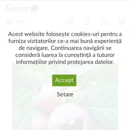
Meniu
Acest website folosește cookies-uri pentru a
Înapoi
|
Plante fructifere și plante de cultură
Pomi fructiferi
furniza vizitatorilor ce-a mai bună experiență
de navigare. Continuarea navigării se
Alţi pomi fructiferi
consideră luarea la cunoștință a tuturor
informațiilor privind protejarea datelor.
Accept
Setare