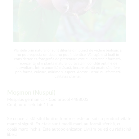
Plantele prin natura lor sunt diferite din punct de vedere biologic și
nu pot respecta un tipar, nu pot fi identice. Vă rugăm să luați în
considerare că fotografia de prezentare este cu caracter informativ,
reprezentând o plantă matură, cultivată în condiții optime de
dezvoltare. Într-o anumită măsură, fiecare plantă poate să difere
prin formă, culoare, mărime și aspect. Aceste lucruri nu afectează
calitatea plantei.
Moşmon (Nuspui)
Mespilus germanica -
Cod articol 4488003
Conţinutul setului: 1 buc
Se coace la sfârşitul lunii octombrie, este un soi cu productivitate
mare şi sigură. Fructele sunt medii-mari, au formă sferică, cu
coajă maro închis. Este autopolenizator. Livrăm puieți cu rădăcină
liberă.