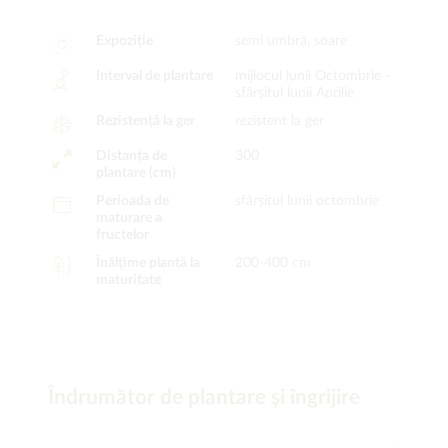
Expoziție
semi umbră, soare
Interval de plantare
mijlocul lunii Octombrie -
sfârșitul lunii Aprilie
Rezistență la ger
rezistent la ger
Distanța de
300
plantare (cm)
Perioada de
sfârșitul lunii octombrie
maturare a
fructelor
Înălțime plantă la
200-400 cm
maturitate
Îndrumător de plantare şi îngrijire