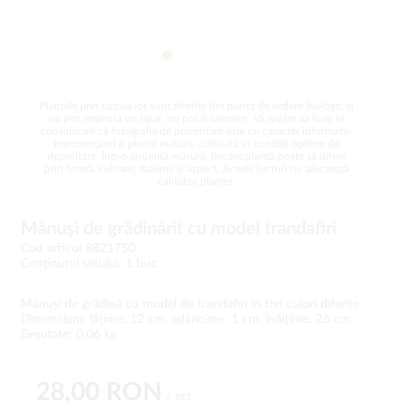
Plantele prin natura lor sunt diferite din punct de vedere biologic și
nu pot respecta un tipar, nu pot fi identice. Vă rugăm să luați în
considerare că fotografia de prezentare este cu caracter informativ,
reprezentând o plantă matură, cultivată în condiții optime de
dezvoltare. Într-o anumită măsură, fiecare plantă poate să difere
prin formă, culoare, mărime și aspect. Aceste lucruri nu afectează
calitatea plantei.
Mănuşi de grădinărit cu model trandafiri
Cod articol 8821750
Conţinutul setului: 1 buc
Mănuși de grădină cu model de trandafiri în trei culori diferite.
Dimensiuni: lățime: 12 cm, adâncime: 1 cm, înălțime: 26 cm.
Greutate: 0,06 kg
28,00 RON
/ set