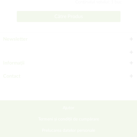
Conţinutul setului: 1 buc
Către Produs
Newsletter
Informații
Contact
Ajutor
Termeni și condiții de cumpărare
Prelucarea datelor personale