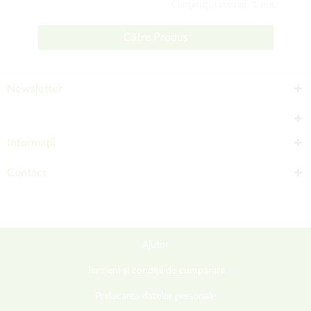
Conţinutul setului: 1 buc
Către Produs
Newsletter
Informații
Contact
Ajutor
Termeni și condiții de cumpărare
Prelucarea datelor personale