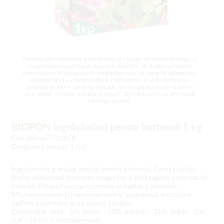
Plantele prin natura lor sunt diferite din punct de vedere biologic și
nu pot respecta un tipar, nu pot fi identice. Vă rugăm să luați în
considerare că fotografia de prezentare este cu caracter informativ,
reprezentând o plantă matură, cultivată în condiții optime de
dezvoltare. Într-o anumită măsură, fiecare plantă poate să difere
prin formă, culoare, mărime și aspect. Aceste lucruri nu afectează
calitatea plantei.
BIOPON Îngrășământ pentru hortensii 1 kg
Cod articol 7702658
Conţinutul setului: 1 buc
Îngrășământ granulat special pentru hortensii. Conținutul de
fosfor stimulează formarea mugurilor și prelungește perioada de
înflorire. Potasiul crește rezistența la îngheț a plantelor.
Microelementele și macroelementele garantează o creștere
optimă a plantelor și un aspect sănătos.
Compoziție: azot - 5%, fosfor - 10%, potasiu - 21%, calciu - 2%,
sulf - 18,5% + microelemente.