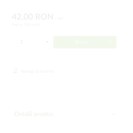
42,00 RON
/ set
Preț cu TVA inclus
În coș
Adaugă la favorite
Detalii produs