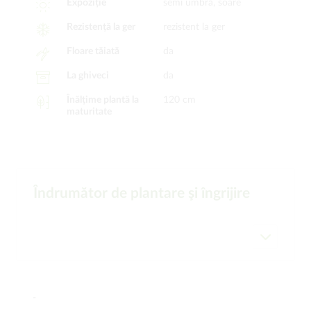
Expoziție
semi umbră, soare
Rezistență la ger
rezistent la ger
Floare tăiată
da
La ghiveci
da
Înălțime plantă la
120 cm
maturitate
Îndrumător de plantare şi îngrijire
-