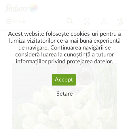
Meniu
Acest website folosește cookies-uri pentru a
Înapoi
|
Plante decorative
Arbuşti ornamentali
furniza vizitatorilor ce-a mai bună experiență
de navigare. Continuarea navigării se
Decorative prin frunze, flori şi cornament
consideră luarea la cunoștință a tuturor
informațiilor privind protejarea datelor.
Accept
Setare