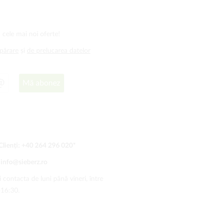
 cele mai noi oferte!
mpărare
și
de prelucarea datelor
Mă abonez
Clienți:
+40 264 296 020
*
:
info@sieberz.ro
 contacta de luni până vineri, între
-16:30.