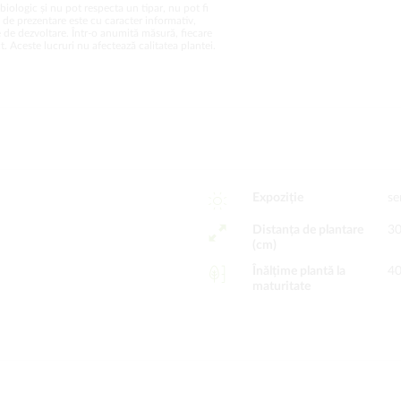
biologic și nu pot respecta un tipar, nu pot fi
a de prezentare este cu caracter informativ,
 de dezvoltare. Într-o anumită măsură, fiecare
. Aceste lucruri nu afectează calitatea plantei.
Expoziție
se
Distanța de plantare
30
(cm)
Înălțime plantă la
40
maturitate