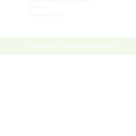
Politica de utilizare a cookie-urilor
Contact
Formular de retur
© Sieberz SRL
Toate drepturile sunt rezervate