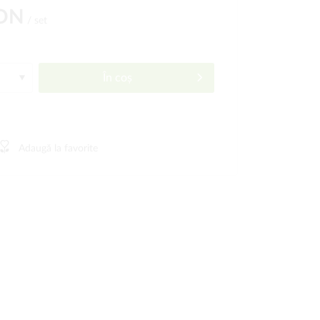
RON
/ set
În coș
Adaugă la favorite