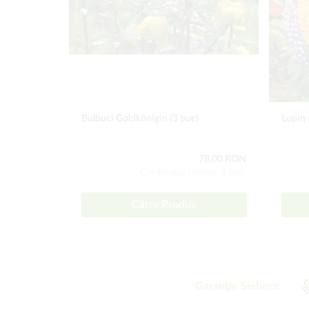
Bulbuci Goldkönigin (3 buc)
Lupin 
78,00 RON
Conţinutul setului: 3 buc
Către Produs
Garanție Sieberz: