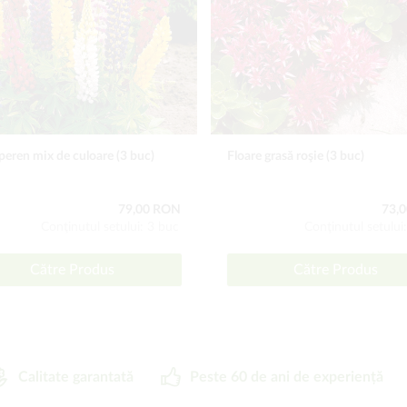
peren mix de culoare (3 buc)
Floare grasă roşie (3 buc)
79,00 RON
73,
Conţinutul setului: 3 buc
Conţinutul setului
Către Produs
Către Produs
Calitate garantată
Peste 60 de ani de experiență