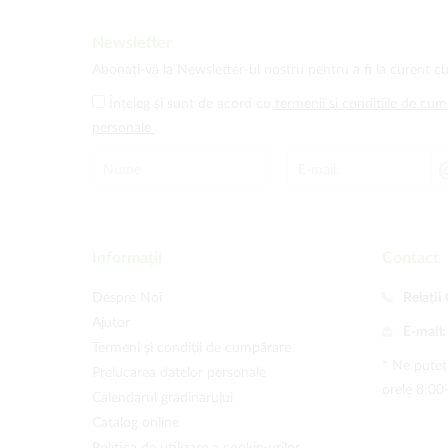
Newsletter
Abonați-vă la Newsletter-ul nostru pentru a fi la curent cu
Înțeleg și sunt de acord cu
termenii și condițiile de cu
personale
.
Informații
Contact
Despre Noi
Relații 
Ajutor
E-mail
Termeni și condiții de cumpărare
* Ne puteți
Prelucarea datelor personale
orele 8:00
Calendarul grădinarului
Catalog online