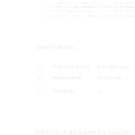
Plantele prin natura lor sunt diferite din punct de vedere 
identice. Vă rugăm să luați în considerare că fotografi
reprezentând o plantă matură, cultivată în condiții optime
plantă poate să difere prin formă, culoare, mărime și aspect
Detalii produs
Perioada de înflorire
iunie, iulie, august
Rezistență la ger
rezistent la ger
Floare tăiată
da
Îndrumător de plantare şi îngrijire