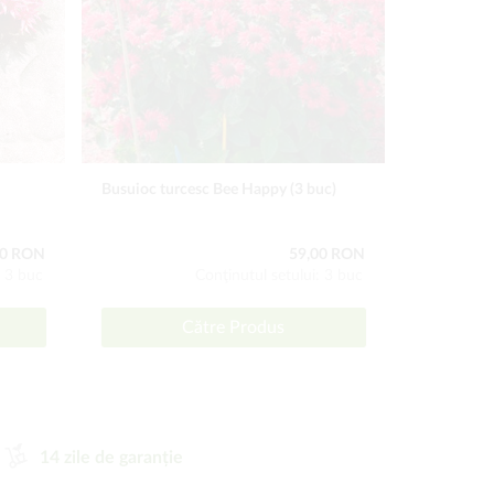
Busuioc turcesc Bee Happy (3 buc)
Levănţică a
00 RON
59,00 RON
: 3 buc
Conţinutul setului: 3 buc
Către Produs
14 zile de garanție