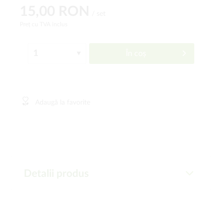
15,00 RON
/ set
Preț cu TVA inclus
În coș
Adaugă la favorite
Detalii produs