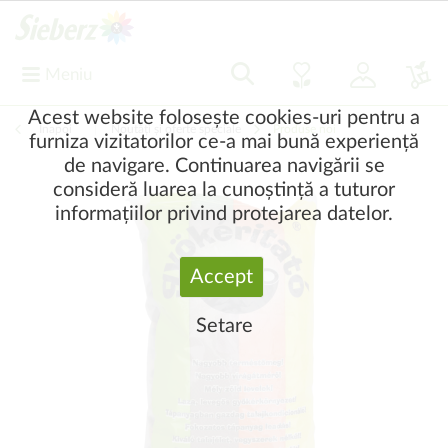
Meniu
Acest website folosește cookies-uri pentru a
Înapoi
|
Noutăți și oferte speciale
Produse noi
furniza vizitatorilor ce-a mai bună experiență
de navigare. Continuarea navigării se
consideră luarea la cunoștință a tuturor
informațiilor privind protejarea datelor.
Accept
Setare