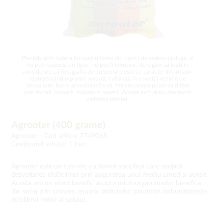
Plantele prin natura lor sunt diferite din punct de vedere biologic și
nu pot respecta un tipar, nu pot fi identice. Vă rugăm să luați în
considerare că fotografia de prezentare este cu caracter informativ,
reprezentând o plantă matură, cultivată în condiții optime de
dezvoltare. Într-o anumită măsură, fiecare plantă poate să difere
prin formă, culoare, mărime și aspect. Aceste lucruri nu afectează
calitatea plantei.
Agrooter (400 grame)
Agrooter -
Cod articol 7749065
Conţinutul setului: 1 buc
Agrooter este un tub mic cu formă specifică care sprijină
dezvoltarea rădăcinilor prin asigurarea unui mediu umed și aerisit.
Acesta are un efect benefic asupra microorganismelor benefice
din sol și prin urmare, asupra rădăcinilor plantelor. Îmbunătățește
echilibrul hidric al solului.