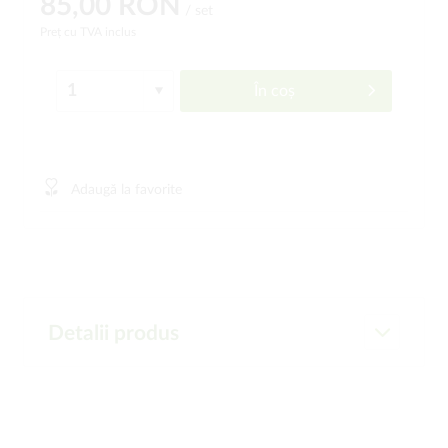
85,00 RON
/ set
Preț cu TVA inclus
În coș
Adaugă la favorite
Detalii produs