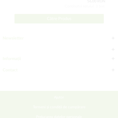
56,00 RON
Conţinutul setului: 3 buc
Către Produs
Newsletter
Informații
Contact
Ajutor
Termeni și condiții de cumpărare
Prelucarea datelor personale