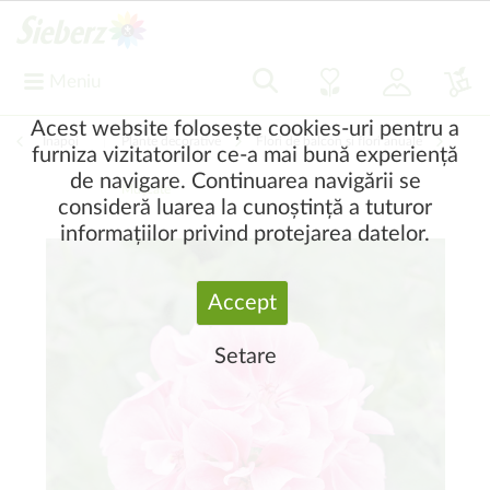
Meniu
Acest website folosește cookies-uri pentru a
Înapoi
|
Plante decorative
Flori de balcon și flori anuale
furniza vizitatorilor ce-a mai bună experiență
de navigare. Continuarea navigării se
Muşcate
consideră luarea la cunoștință a tuturor
informațiilor privind protejarea datelor.
Accept
Setare