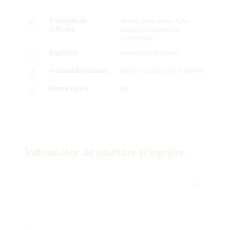
Perioada de
aprilie, mai, iunie, iulie,
înflorire
august, septembrie,
octombrie
Expoziție
semi umbră, soare
Interval de plantare
de la începutul lunii Aprilie
Floare tăiată
da
Îndrumător de plantare şi îngrijire