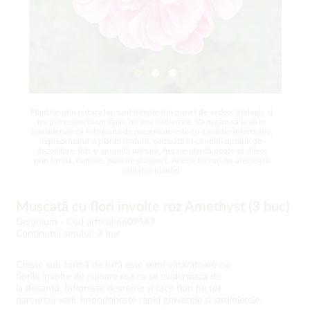
Plantele prin natura lor sunt diferite din punct de vedere biologic și
nu pot respecta un tipar, nu pot fi identice. Vă rugăm să luați în
considerare că fotografia de prezentare este cu caracter informativ,
reprezentând o plantă matură, cultivată în condiții optime de
dezvoltare. Într-o anumită măsură, fiecare plantă poate să difere
prin formă, culoare, mărime și aspect. Aceste lucruri nu afectează
calitatea plantei.
Mușcată cu flori involte roz Amethyst (3 buc)
Geranium -
Cod articol 6609583
Conţinutul setului: 3 buc
Crește sub formă de tufă este semi-cățărătoare cu
florile involte de culoare roz ce se evidențiază de
la distanță. Înflorește devreme și face flori pe tot
parcursul verii. Împodobește rapid ghivecele și jardinierele.