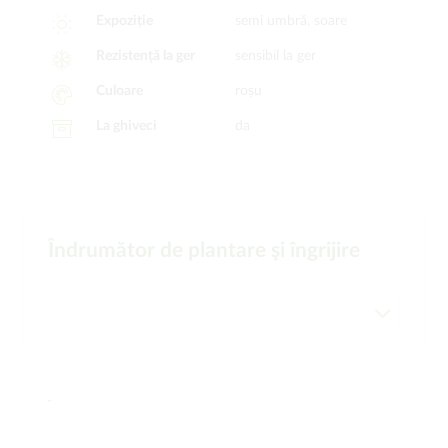
Expoziție
semi umbră, soare
Rezistență la ger
sensibil la ger
Culoare
roșu
La ghiveci
da
Îndrumător de plantare şi îngrijire
-