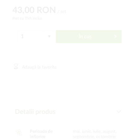
43,00 RON
/ set
Preț cu TVA inclus
În coș
Adaugă la favorite
Detalii produs
Perioada de
mai, iunie, iulie, august,
înflorire
septembrie, octombrie