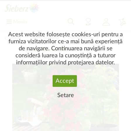
Meniu
Acest website folosește cookies-uri pentru a
Înapoi
|
Plante decorative
Plante de terasă
furniza vizitatorilor ce-a mai bună experiență
de navigare. Continuarea navigării se
Plante de terasă cu flori
consideră luarea la cunoștință a tuturor
informațiilor privind protejarea datelor.
Accept
Setare