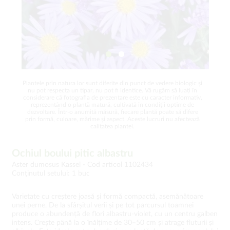
Plantele prin natura lor sunt diferite din punct de vedere biologic și
nu pot respecta un tipar, nu pot fi identice. Vă rugăm să luați în
considerare că fotografia de prezentare este cu caracter informativ,
reprezentând o plantă matură, cultivată în condiții optime de
dezvoltare. Într-o anumită măsură, fiecare plantă poate să difere
prin formă, culoare, mărime și aspect. Aceste lucruri nu afectează
calitatea plantei.
Ochiul boului pitic albastru
Aster dumosus Kassel -
Cod articol 1102434
Conţinutul setului: 1 buc
Varietate cu creștere joasă și formă compactă, asemănătoare
unei perne. De la sfârșitul verii și pe tot parcursul toamnei
produce o abundență de flori albastru-violet, cu un centru galben
intens. Crește până la o înălțime de 30–50 cm și atrage fluturii și