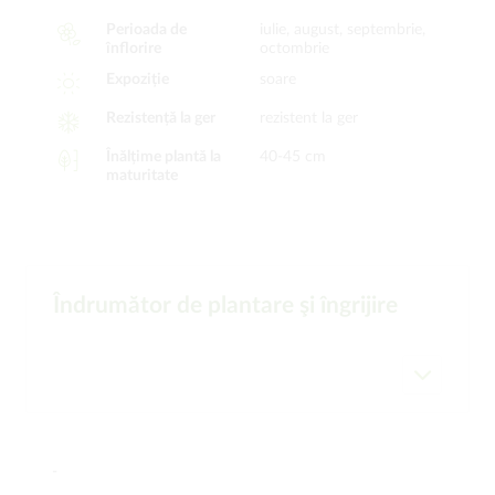
Perioada de
iulie, august, septembrie,
înflorire
octombrie
Expoziție
soare
Rezistență la ger
rezistent la ger
Înălțime plantă la
40-45 cm
maturitate
Îndrumător de plantare şi îngrijire
-