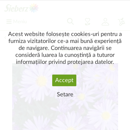
Meniu
Acest website folosește cookies-uri pentru a
Înapoi
|
Plante decorative
Plante perene
furniza vizitatorilor ce-a mai bună experiență
de navigare. Continuarea navigării se
Plante perene cu creștere înaltă și mijlocie
consideră luarea la cunoștință a tuturor
informațiilor privind protejarea datelor.
Accept
Setare