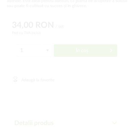
albinele. Este ideal pentru borduri, ca plantă de acoperire a solului
sau poate fi cultivat cu succes și în ghivece.
34,00 RON
/ set
Preț cu TVA inclus
În coș
Adaugă la favorite
Detalii produs