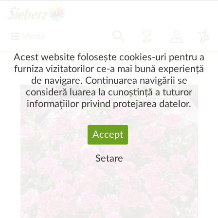
Meniu
Acest website folosește cookies-uri pentru a
Înapoi
|
Plante decorative
Trandafiri
Altele
furniza vizitatorilor ce-a mai bună experiență
de navigare. Continuarea navigării se
consideră luarea la cunoștință a tuturor
informațiilor privind protejarea datelor.
Accept
Setare