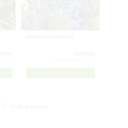
Afin Reka cu ciorchini mari
Pământ Bun
rhododend
00 RON
76,00 RON
: 1 buc
Conţinutul setului: 1 buc
Către Produs
14 zile de garanție