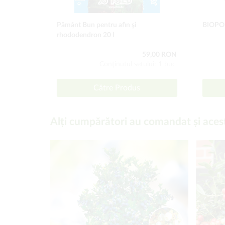
Pământ Bun pentru afin şi
BIOPON
rhododendron 20 l
59,00 RON
Conţinutul setului: 1 buc
Către Produs
Alți cumpărători au comandat și aces