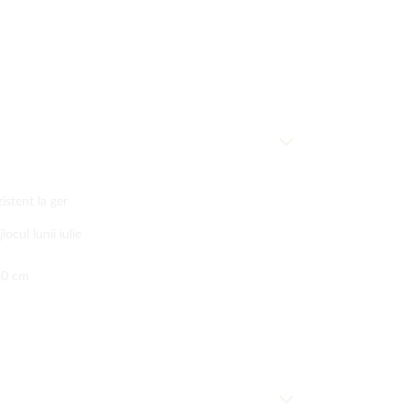
zistent la ger
jlocul lunii iulie
50 cm