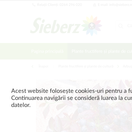
Relații Clienți: 0264 296 020
E-mail: info@sieberz.r
Pagina principală
Plante fructifere și plante de cu
Înapoi
|
Plante fructifere și plante de cultură
Arbuşt
Acest website folosește cookies-uri pentru a fu
Continuarea navigării se consideră luarea la cun
datelor.