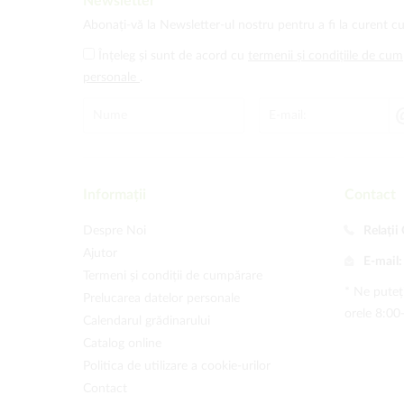
Newsletter
Abonați-vă la Newsletter-ul nostru pentru a fi la curent cu
Înțeleg și sunt de acord cu
termenii și condițiile de cu
personale
.
Informații
Contact
Despre Noi
Relații 
Ajutor
E-mail
Termeni și condiții de cumpărare
* Ne puteți
Prelucarea datelor personale
orele 8:00
Calendarul grădinarului
Catalog online
Politica de utilizare a cookie-urilor
Contact