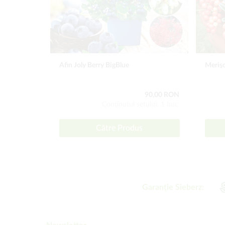
Afin Joly Berry BigBlue
Merişo
90,00 RON
Conţinutul setului: 1 buc
Către Produs
Garanție Sieberz: