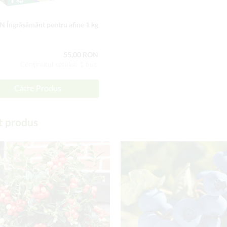
 Îngrășământ pentru afine 1 kg
55,00 RON
Conţinutul setului: 1 buc
Către Produs
t produs