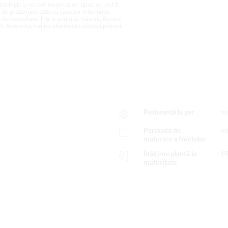
biologic și nu pot respecta un tipar, nu pot fi
a de prezentare este cu caracter informativ,
 de dezvoltare. Într-o anumită măsură, fiecare
. Aceste lucruri nu afectează calitatea plantei.
Rezistență la ger
re
Perioada de
mi
maturare a fructelor
Înălțime plantă la
1
maturitate