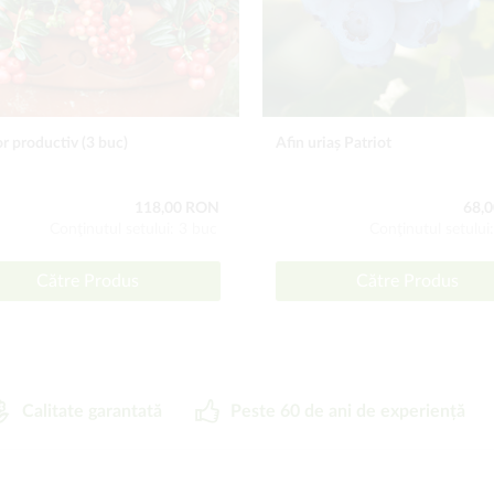
r productiv (3 buc)
Afin uriaș Patriot
118,00 RON
68,
Conţinutul setului: 3 buc
Conţinutul setului
Către Produs
Către Produs
Calitate garantată
Peste 60 de ani de experiență