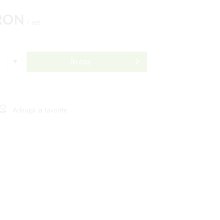
 RON
/ set
În coș
Adaugă la favorite