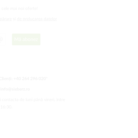
 cele mai noi oferte!
mpărare
și
de prelucarea datelor
Mă abonez
Clienți:
+40 264 296 020
*
:
info@sieberz.ro
 contacta de luni până vineri, între
-16:30.