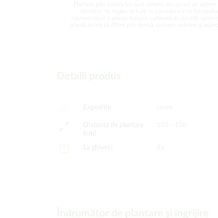
Plantele prin natura lor sunt diferite din punct de vedere 
identice. Vă rugăm să luați în considerare că fotografi
reprezentând o plantă matură, cultivată în condiții optime
plantă poate să difere prin formă, culoare, mărime și aspect
Detalii produs
Expoziție
soare
Distanța de plantare
100 - 150
(cm)
La ghiveci
da
Îndrumător de plantare şi îngrijire