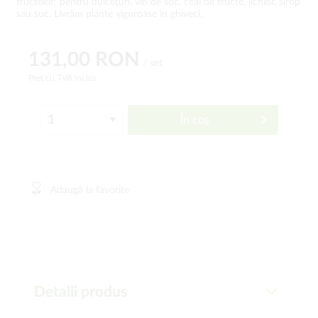
fructelor: pentru dulcețuri, vin de soc, ceai de fructe, lichior, sirop
sau suc. Livrăm plante viguroase în ghiveci.
131,00 RON
/ set
Preț cu TVA inclus
În coș
Adaugă la favorite
Detalii produs