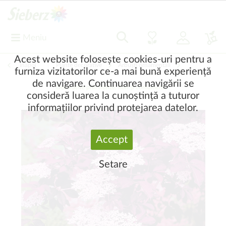
Meniu
Acest website folosește cookies-uri pentru a
Înapoi
|
Plante decorative
Arbuşti ornamentali
furniza vizitatorilor ce-a mai bună experiență
de navigare. Continuarea navigării se
Decorative prin frunze, flori şi cornament
consideră luarea la cunoștință a tuturor
informațiilor privind protejarea datelor.
Accept
Setare