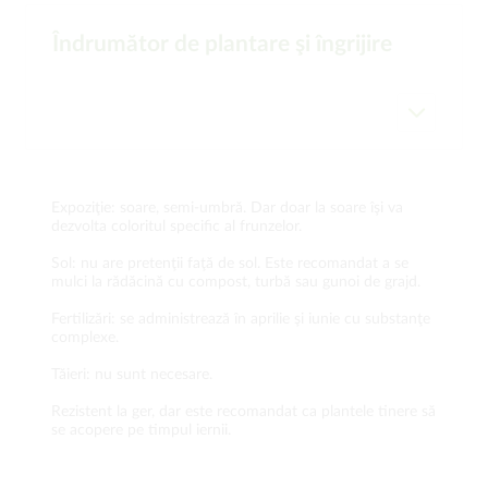
Îndrumător de plantare şi îngrijire
Expoziţie: soare, semi-umbră. Dar doar la soare îşi va
dezvolta coloritul specific al frunzelor.
Sol: nu are pretenţii faţă de sol. Este recomandat a se
mulci la rădăcină cu compost, turbă sau gunoi de grajd.
Fertilizări: se administrează în aprilie şi iunie cu substanţe
complexe.
Tăieri: nu sunt necesare.
Rezistent la ger, dar este recomandat ca plantele tinere să
se acopere pe timpul iernii.