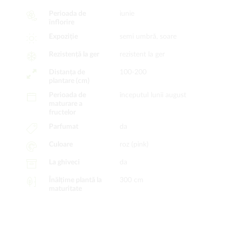
Perioada de
iunie
înflorire
Expoziție
semi umbră, soare
Rezistență la ger
rezistent la ger
Distanța de
100-200
plantare (cm)
Perioada de
începutul lunii august
maturare a
fructelor
Parfumat
da
Culoare
roz (pink)
La ghiveci
da
Înălțime plantă la
300 cm
maturitate